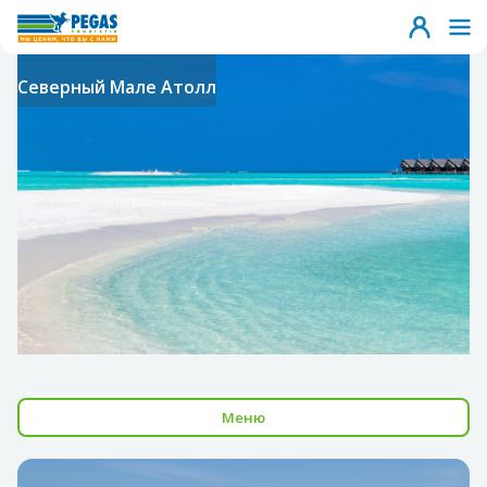
Северный Мале Атолл
Меню