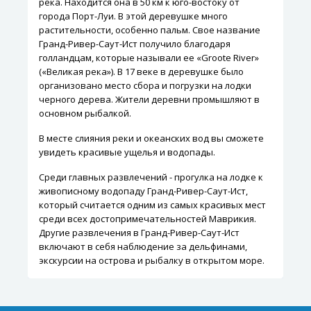
река. Находится она в 50 км к юго-востоку от
города Порт-Луи. В этой деревушке много
растительности, особенно пальм. Свое название
Гранд-Ривер-Саут-Ист получило благодаря
голландцам, которые называли ее «Groote River»
(«Великая река»). В 17 веке в деревушке было
организовано место сбора и погрузки на лодки
черного дерева. Жители деревни промышляют в
основном рыбалкой.
В месте слияния реки и океанских вод вы сможете
увидеть красивые ущелья и водопады.
Среди главных развлечений - прогулка на лодке к
живописному водопаду Гранд-Ривер-Саут-Ист,
который считается одним из самых красивых мест
среди всех достопримечательностей Маврикия.
Другие развлечения в Гранд-Ривер-Саут-Ист
включают в себя наблюдение за дельфинами,
экскурсии на острова и рыбалку в открытом море.