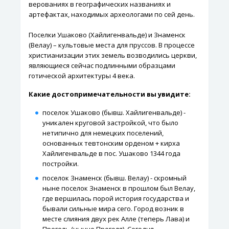
верованиях в географических названиях и
артефактах, находимых археологами по сей день.
Поселки Ушаково (Хайлигенвальде) и Знаменск
(Велау) – культовые места для пруссов. В процессе
христианизации этих земель возводились церкви,
являющиеся сейчас подлинными образцами
готической архитектуры 4 века.
Какие достопримечательности вы увидите:
поселок Ушаково (бывш. Хайлигенвальде) -
уникален круговой застройкой, что было
нетипично для немецких поселений,
основанных тевтонским орденом + кирха
Хайлигенвальде в пос. Ушаково 1344 года
постройки.
поселок Знаменск (бывш. Велау) - скромный
ныне поселок Знаменск в прошлом был Велау,
где вершилась порой история государства и
бывали сильные мира сего. Город возник в
месте слияния двух рек Алле (теперь Лава) и