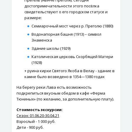
Прегель (нынче Преголя). Сегодня
достопримечательности этого посёлка
свидетельствуют о его городском статусе и
размере:
Семиарочный мост через р. Преголю (1880)
Водонапорная башня (1913) – символ
Знаменска
Здание школы (1929)
Католическая церковь Скорбящей Матери
(1928)
+ руина кирхи Святого Якоба в Велау - здание в
камне было возведено в 1354—1380 годах
На берегу реки Лава есть возможность
подкрепиться вкусным обедом в кафе «Ферма
Тюниных» (по желанию, за дополнительную плату).
Стоимость экскурсии:
Сезон: 01.06.20-30.04.21
Взрослый - 1 000 руб.
Дети - 900 руб.