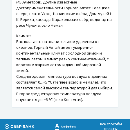
(4509 метров). Другие известные
достопримечательности Горного Алтая: Телецкое
озеро, плато Укок, Шавлинские озёра, Дом-музей Н.
К. Рериха, каскады Каракольских озёр, водопад на
реке Чульча, село Чемал.
Климат:
Располагаясь на значительном удалении от
океанов, Горный Алтай имеет умеренно-
континентальный климат с холодной зимой и
теплым летом. Климат резко континентальный, с
коротким жарким летом и длинной морозной
зимой.
Среднегодовая температура воздуха в долинах
составляет 0…+5 °C (теплее всего в Чемале), что
является самой высокой температурой для Сибири.
В горах среднегодовая температура воздуха
опускается до −6 °C (село Кош-Агач).
Все способы
оплаты