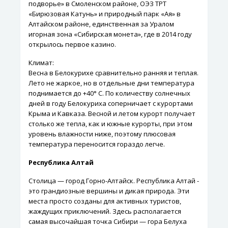
подворье» в Смоленском районе, ОЭЗ ТРТ
«Бирюзовая Катунь» и природный парк «Ая» в
Алтайском районе, единственная за Уралом
игорная зона «Сибирская монета», где в 2014 году
открылось первое казино.
Климат:
Весна в Белокурихе сравнительно ранняя и теплая.
Лето не жаркое, но в отдельные дни температура
поднимается до +40° С. По количеству солнечных
дней в году Белокуриха соперничает с курортами
Крыма и Кавказа. Весной и летом курорт получает
столько же тепла, как и южные курорты, при этом
уровень влажности ниже, поэтому плюсовая
температура переносится гораздо легче.
Республика Алтай
Столица — город Горно-Алтайск. Республика Алтай -
это грандиозные вершины и дикая природа. Эти
места просто созданы для активных туристов,
жаждущих приключений. Здесь располагается
самая высочайшая точка Сибири — гора Белуха