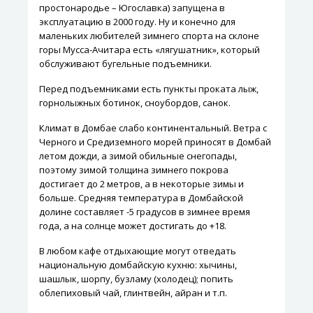
простонародье – Югославка) запущена в
эксплуатацию в 2000 году. Ну и конечно для
маленьких любителей зимнего спорта на склоне
горы Мусса-Ачитара есть «лягушатник», который
обслуживают бугельные подъемники.
Перед подъемниками есть пункты проката лыж,
горнолыжных ботинок, сноубордов, санок.
Климат в Домбае слабо континентальный. Ветра с
Черного и Средиземного морей приносят в Домбай
летом дожди, а зимой обильные снегопады,
поэтому зимой толщина зимнего покрова
достигает до 2 метров, а в некоторые зимы и
больше. Средняя температура в Домбайской
долине составляет -5 градусов в зимнее время
года, а на солнце может достигать до +18.
В любом кафе отдыхающие могут отведать
национальную домбайскую кухню: хычины,
шашлык, шорпу, бузламу (холодец); попить
облепиховый чай, глинтвейн, айран и т.п.