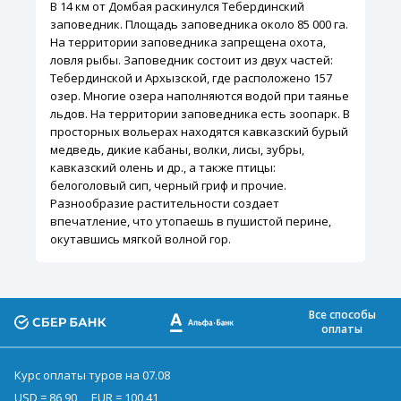
В 14 км от Домбая раскинулся Тебердинский
заповедник. Площадь заповедника около 85 000 га.
На территории заповедника запрещена охота,
ловля рыбы. Заповедник состоит из двух частей:
Тебердинской и Архызской, где расположено 157
озер. Многие озера наполняются водой при таянье
льдов. На территории заповедника есть зоопарк. В
просторных вольерах находятся кавказский бурый
медведь, дикие кабаны, волки, лисы, зубры,
кавказский олень и др., а также птицы:
белоголовый сип, черный гриф и прочие.
Разнообразие растительности создает
впечатление, что утопаешь в пушистой перине,
окутавшись мягкой волной гор.
Все способы
оплаты
Курс оплаты туров на 07.08
USD = 86,90
EUR = 100,41