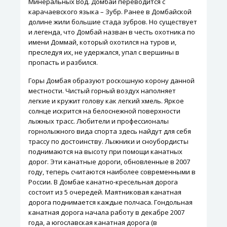
Минеральных Вод. Домбай переводится с
карачаевского языка – Зубр. Ранее в Домбайской
долине жили большие стада зубров. Но существует
и легенда, что Домбай назван в честь охотника по
имени Доммай, который охотился на туров и,
преследуя их, не удержался, упал с вершины в
пропасть и разбился.
Горы Домбая образуют роскошную корону данной
местности. Чистый горный воздух наполняет
легкие и кружит голову как легкий хмель. Яркое
солнце искрится на белоснежной поверхности
лыжных трасс. Любители и профессионалы
горнолыжного вида спорта здесь найдут для себя
трассу по достоинству. Лыжники и сноубордисты
поднимаются на высоту при помощи канатных
дорог. Эти канатные дороги, обновленные в 2007
году, теперь считаются наиболее современными в
России. В Домбае канатно-кресельная дорога
состоит из 5 очередей. Маятниковая канатная
дорога поднимается каждые полчаса. Гондольная
канатная дорога начала работу в декабре 2007
года, а югославская канатная дорога (в