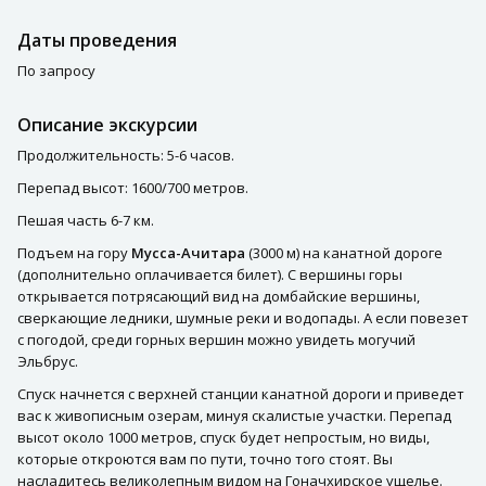
Даты проведения
По запросу
Описание экскурсии
Продолжительность: 5-6 часов.
Перепад высот: 1600/700 метров.
Пешая часть 6-7 км.
Подъем на гору
Мусса-Ачитара
(3000 м) на канатной дороге
(дополнительно оплачивается билет). С вершины горы
открывается потрясающий вид на домбайские вершины,
сверкающие ледники, шумные реки и водопады. А если повезет
с погодой, среди горных вершин можно увидеть могучий
Эльбрус.
Спуск начнется с верхней станции канатной дороги и приведет
вас к живописным озерам, минуя скалистые участки. Перепад
высот около 1000 метров, спуск будет непростым, но виды,
которые откроются вам по пути, точно того стоят. Вы
насладитесь великолепным видом на Гоначхирское ущелье.