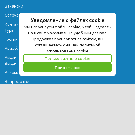
Вакансии
Сотрудничество
Уведомление о файлах cookie
Контактная информация
Мы используем файлы cookie, чтобы сделать
Туры
наш сайт максимально удобным для вас.
Продолжая пользоваться сайтом, вы
Гостиницы
соглашаетесь с нашей политикой
Авиабилеты
использования cookie.
Акции
Только важные cookie
Выдача документов
Принять все
Рекомендации
Вопрос-ответ
Счет и оплата
Важная информация по турпродукту
Политика обработки персональных данных
PEGAS Touristik — ведущий оператор туристических услуг в РФ и
СНГ. © 2026