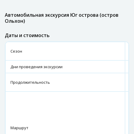
Автомобильная экскурсия Юг острова (остров
Ольхон)
Даты и стоимость
0
Сезон
2
Дни проведения экскурсии
Е
6
Продолжительность
ч
п
Х
о
Ял
М
Маршрут
Х
м