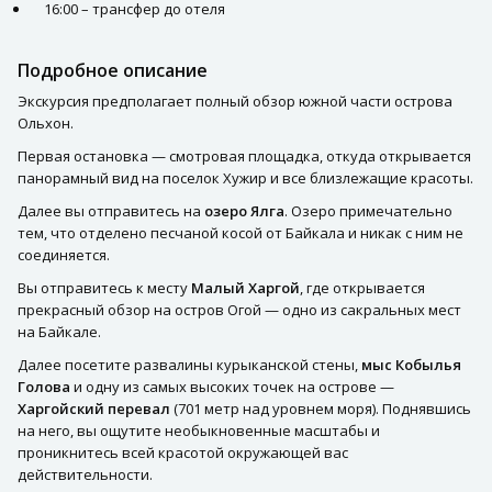
16:00 – трансфер до отеля
Подробное описание
Экскурсия предполагает полный обзор южной части острова
Ольхон.
Первая остановка — смотровая площадка, откуда открывается
панорамный вид на поселок Хужир и все близлежащие красоты.
Далее вы отправитесь на
озеро Ялга
. Озеро примечательно
тем, что отделено песчаной косой от Байкала и никак с ним не
соединяется.
Вы отправитесь к месту
Малый Харгой
, где открывается
прекрасный обзор на остров Огой — одно из сакральных мест
на Байкале.
Далее посетите развалины курыканской стены,
мыс Кобылья
Голова
и одну из самых высоких точек на острове —
Харгойский перевал
(701 метр над уровнем моря). Поднявшись
на него, вы ощутите необыкновенные масштабы и
проникнитесь всей красотой окружающей вас
действительности.