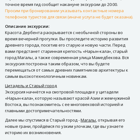
точное время гид сообщит накануне экскурсии до 20:00.
Просим при бронировании указывать контактные номера
телефонов туристов для связи (иначе услуга не будет оказана).
Описание экскурсии:
Красота Дербента раскрывается с необычной стороны во
время вечерней прогулки. Вы проследите историю развития
древнего города, посетив его старую и новую части. Перед
вами предстанет старинная крепость «Нарын-кала», старый
город Магалы, а также современная улица Мамедбекова. Вся
экскурсия построена таким образом, что вы будете
перемещаться от самых древних памятников архитектуры к
самым высокотехнологичным новинкам.
Цитадель и Старый город
Экскурсия начнётся на смотровой площадке у цитадели
«Нарын-кала», которую называют красой Азии и жемчужиной
Востока, вы познакомитесь с ее многовековой историей и
главными достопримечательностями.
Далее мы спустимся в Старый город -
Магалы
, открывая его
новые грани, пройдёмся по узким улочкам, где вы узнаете
историю их возникновения.