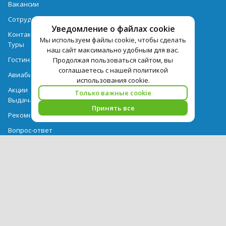
Вакансии
Сотрудничество
Уведомление о файлах cookie
Контактная информация
Мы используем файлы cookie, чтобы сделать
Туры
наш сайт максимально удобным для вас.
Гостиницы
Продолжая пользоваться сайтом, вы
соглашаетесь с нашей политикой
Авиабилеты
использования cookie.
Акции
Только важные cookie
Выдача документов
Принять все
Рекомендации
Вопрос-ответ
Счет и оплата
Важная информация по турпродукту
Политика обработки персональных данных
PEGAS Touristik — ведущий оператор туристических услуг в РФ и
СНГ. © 2026
Использование текстов и фотографий с сайта pegast.ru