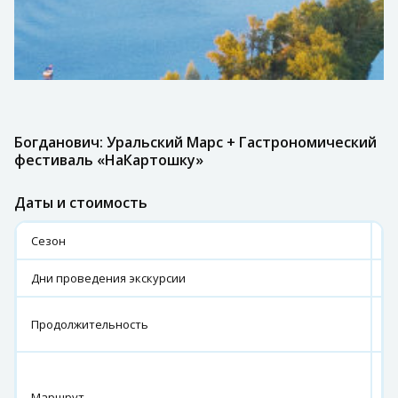
Богданович: Уральский Марс + Гастрономический
фестиваль «НаКартошку»
Даты и стоимость
Сезон
2
Дни проведения экскурсии
2
1
Продолжительность
ч
г
Е
Маршрут