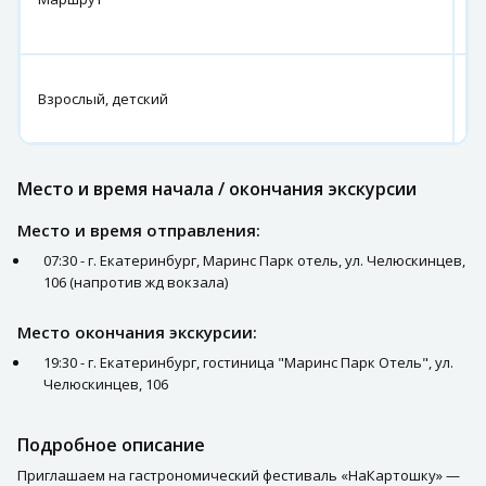
г.
Б
4
Взрослый, детский
3
р
Место и время начала / окончания экскурсии
Место и время отправления:
07:30 - г. Екатеринбург, Маринс Парк отель, ул. Челюскинцев,
106 (напротив жд вокзала)
Место окончания экскурсии:
19:30 - г. Екатеринбург, гостиница "Маринс Парк Отель", ул.
Челюскинцев, 106
Подробное описание
Приглашаем на гастрономический фестиваль «НаКартошку» —