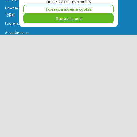
использования cookie.
Контактная информация
Только важные cookie
Туры
Принять все
Гостиницы
Авиабилеты
Акции
Выдача документов
Рекомендации
Вопрос-ответ
Счет и оплата
Важная информация по турпродукту
Политика обработки персональных данных
PEGAS Touristik — ведущий оператор туристических услуг в РФ и
СНГ. © 2026
Использование текстов и фотографий с сайта pegast.ru
допускается только с письменного разрешения компании
PEGAS Touristik.