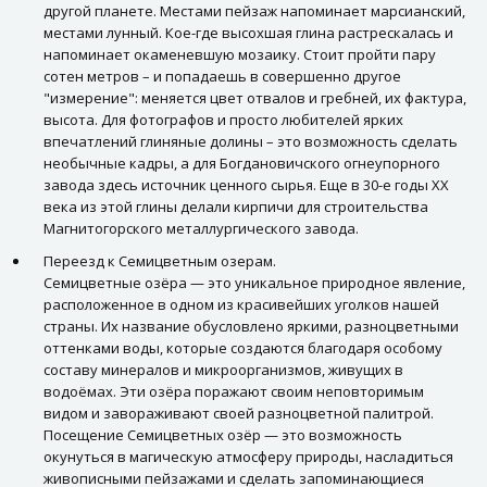
другой планете. Местами пейзаж напоминает марсианский,
местами лунный. Кое-где высохшая глина растрескалась и
напоминает окаменевшую мозаику. Стоит пройти пару
сотен метров – и попадаешь в совершенно другое
"измерение": меняется цвет отвалов и гребней, их фактура,
высота. Для фотографов и просто любителей ярких
впечатлений глиняные долины – это возможность сделать
необычные кадры, а для Богдановичского огнеупорного
завода здесь источник ценного сырья. Еще в 30-е годы XX
века из этой глины делали кирпичи для строительства
Магнитогорского металлургического завода.
Переезд к Семицветным озерам.
Семицветные озёра — это уникальное природное явление,
расположенное в одном из красивейших уголков нашей
страны. Их название обусловлено яркими, разноцветными
оттенками воды, которые создаются благодаря особому
составу минералов и микроорганизмов, живущих в
водоёмах. Эти озёра поражают своим неповторимым
видом и завораживают своей разноцветной палитрой.
Посещение Семицветных озёр — это возможность
окунуться в магическую атмосферу природы, насладиться
живописными пейзажами и сделать запоминающиеся