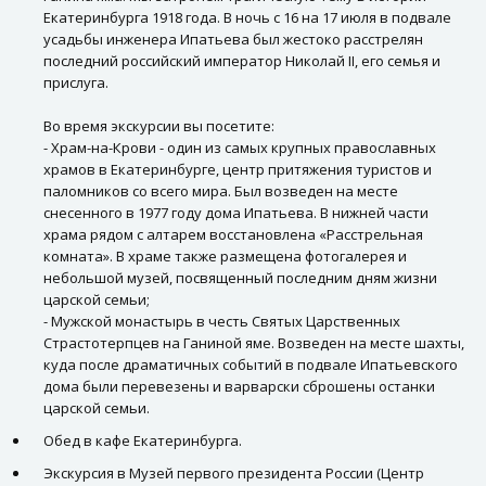
Екатеринбурга 1918 года. В ночь с 16 на 17 июля в подвале
усадьбы инженера Ипатьева был жестоко расстрелян
последний российский император Николай II, его семья и
прислуга.
Во время экскурсии вы посетите:
- Храм-на-Крови - один из самых крупных православных
храмов в Екатеринбурге, центр притяжения туристов и
паломников со всего мира. Был возведен на месте
снесенного в 1977 году дома Ипатьева. В нижней части
храма рядом с алтарем восстановлена «Расстрельная
комната». В храме также размещена фотогалерея и
небольшой музей, посвященный последним дням жизни
царской семьи;
- Мужской монастырь в честь Святых Царственных
Страстотерпцев на Ганиной яме. Возведен на месте шахты,
куда после драматичных событий в подвале Ипатьевского
дома были перевезены и варварски сброшены останки
царской семьи.
Обед в кафе Екатеринбурга.
Экскурсия в Музей первого президента России (Центр