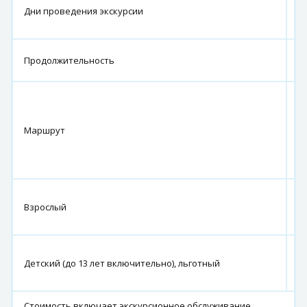
Дни проведения экскурсии
10
06
1
Продолжительность
ч.
г.
В
Та
Маршрут
по
В
Н
5
Взрослый
5
ру
5
Детский (до 13 лет включительно), льготный
4
ру
Стоимость включает экскурсионное обслуживание,