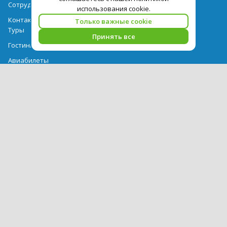
Сотрудничество
использования cookie.
Контактная информация
Только важные cookie
Туры
Принять все
Гостиницы
Авиабилеты
Акции
Выдача документов
Рекомендации
Вопрос-ответ
Счет и оплата
Важная информация по турпродукту
Политика обработки персональных данных
PEGAS Touristik — ведущий оператор туристических услуг в РФ и
СНГ. © 2026
Использование текстов и фотографий с сайта pegast.ru
допускается только с письменного разрешения компании