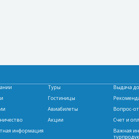
ании
Туры
Выдача д
ти
Гостиницы
Рекоменд
ии
Авиабилеты
Вопрос-о
ничество
Акции
Счет и оп
тная информация
Важная и
турпродук