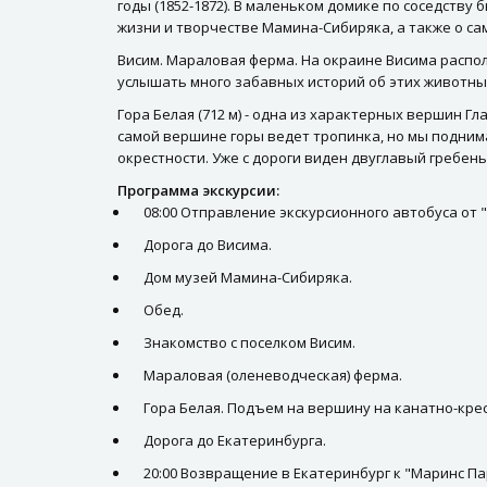
годы (1852-1872). В маленьком домике по соседству
жизни и творчестве Мамина-Сибиряка, а также о с
Висим. Мараловая ферма. На окраине Висима распо
услышать много забавных историй об этих животны
Гора Белая (712 м) - одна из характерных вершин Г
самой вершине горы ведет тропинка, но мы подним
окрестности. Уже с дороги виден двуглавый гребень
Программа экскурсии:
08:00 Отправление экскурсионного автобуса от "
Дорога до Висима.
Дом музей Мамина-Сибиряка.
Обед.
Знакомство с поселком Висим.
Мараловая (оленеводческая) ферма.
Гора Белая. Подъем на вершину на канатно-кре
Дорога до Екатеринбурга.
20:00 Возвращение в Екатеринбург к "Маринс Па