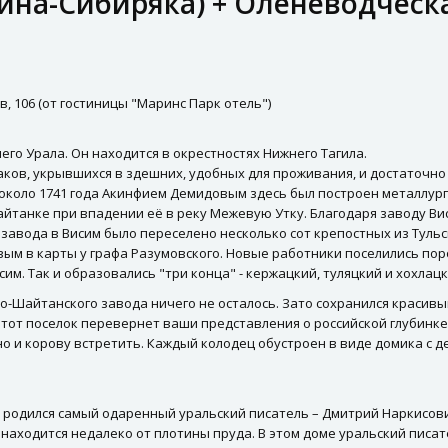
на-Сибиряка) + Оленеводческа
в, 106 (от гостиницы "Маринс Парк отель")
его Урала. Он находится в окрестностях Нижнего Тагила.
аков, укрывшихся в здешних, удобных для проживания, и достаточно
, около 1741 года Акинфием Демидовым здесь был построен металлу
Шайтанке при впадении её в реку Межевую Утку. Благодаря заводу В
завода в Висим было переселено несколько сот крепостных из Туль
ым в карты у графа Разумовского. Новые работники поселились поро
им. Так и образовались "три конца" - кержацкий, туляцкий и хохлацк
о-Шайтанского завода ничего не осталось. Зато сохранился красивы
Этот поселок перевернет ваши представления о российской глубинк
но и корову встретить. Каждый колодец обустроен в виде домика с 
есь родился самый одаренный уральский писатель – Дмитрий Наркис
 находится недалеко от плотины пруда. В этом доме уральский писа