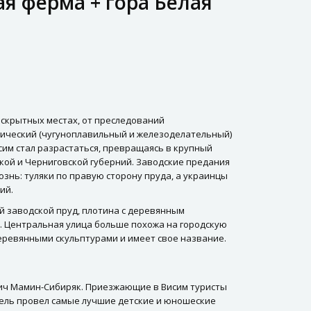
я ферма + гора Белая
 скрытных местах, от преследований
ргический (чугуноплавильный и железоделательный)
исим стал разрастаться, превращаясь в крупный
ской и Черниговской губерний. Заводские предания
знь: туляки по правую сторону пруда, а украинцы
ий.
й заводской пруд, плотина с деревянным
е. Центральная улица больше похожа на городскую
деревянными скульптурами и имеет свое название.
ович Мамин-Сибиряк. Приезжающие в Висим туристы
тель провел самые лучшие детские и юношеские