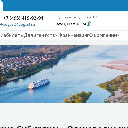
+7 (495) 419-92-94
Курс оплаты туров на 08.08:
$
=87,71
€
=101,24
pegast@pegast.ru
виабилеты
Для агентств
Франчайзинг
О компании