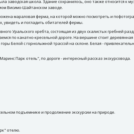
 была заводская школа. Здание сохранилось, оно также относится к м
амом Висимо-Шайтанском заводе.
ложена мараловая ферма, на которой можно посмотреть и пофотогра
х, увидеть и погладить обитателей фермы.
лавного Уральского хребта, состоящая из двух скалистых гребней ра
аемся по канатно-кресельной дороге. На вершине стоит деревянная
 горы Белой с горнолыжной трассой на склоне. Белая - привлекатель
Маринс Парк отель", по дороге - интересный рассказ экскурсовода.
сельном подъемнике и продолжение экскурсии на природе.
рк" отелю.