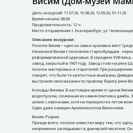
Висим (Дом-музей Мами
Даты экскурсий: 11.07.26, 15.08.26, 12.09.26, 01.11.26
Время начала: 08:00
Продолжительность: 12 ч.
Место отправления: г. Екатеринбург, ул. Челюскинце
Описание экскурсии:
Поселок Висим – одно из самых красивых мест Средн
Начинался Висим с поселения старообрядцев - керж
реформированной церковью. В середине XVIII века
завод, закрытый в 1907 году. Завод стоял на реке 
поселок мастеровых и старателей. При расширении 
говорят, что были те крепостные выиграны Демидов
выстроили свои мазанки по правому берегу реки Вис
Колодцы Висима. В настоящее время от цехов Висим
водоспуском, сложенная из камня-плитняка дамба. 
аллею с лавочками, хотя на перекрестке летом мож
Один даже освящен Архиепископом Викентием.
Висим. Родник.
Прежде всего, поселок известен миру тем, что зд
непременно заглядывают в дом-музей писателя. Он