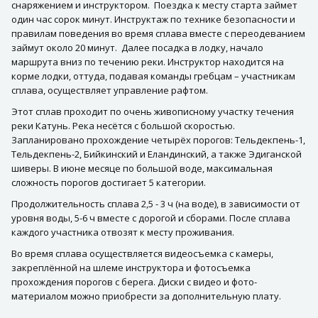
снаряжением и инструктором. Поездка к месту старта займет
один час сорок минут. Инструктаж по технике безопасности и
правилам поведения во время сплава вместе с переодеванием
займут около 20 минут. Далее посадка в лодку, начало
маршрута вниз по течению реки. Инструктор находится на
корме лодки, оттуда, подавая команды гребцам – участникам
сплава, осуществляет управление рафтом.
Этот сплав проходит по очень живописному участку течения
реки Катунь. Река несётся с большой скоростью.
Запланировано прохождение четырёх порогов: Тельдекпень-1,
Тельдекпень-2, Бийкинский и Еландинский, а также Эдиганской
шиверы. В июне месяце по большой воде, максимальная
сложность порогов достигает 5 категории.
Продолжительность сплава 2,5 - 3 ч (на воде), в зависимости от
уровня воды, 5-6 ч вместе с дорогой и сборами. После сплава
каждого участника отвозят к месту проживания.
Во время сплава осуществляется видеосъемка с камеры,
закреплённой на шлеме инструктора и фотосъемка
прохождения порогов с берега. Диски с видео и фото-
материалом можно приобрести за дополнительную плату.