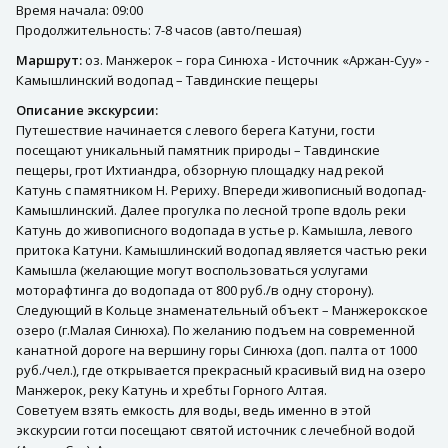
Время начала: 09:00
Продолжительность: 7-8 часов (авто/пешая)
Маршрут:
оз. Манжерок – гора Синюха - Источник «Аржан-Суу» -
Камышлинский водопад – Тавдинские пещеры
Описание экскурсии:
Путешествие начинается с левого берега Катуни, гости
посещают уникальный памятник природы – Тавдинские
пещеры, грот Ихтиандра, обзорную площадку над рекой
Катунь с памятником Н. Рериху. Впереди живописный водопад-
Камышлинский. Далее прогулка по лесной тропе вдоль реки
Катунь до живописного водопада в устье р. Камышла, левого
притока Катуни. Камышлинский водопад является частью реки
Камышла (желающие могут воспользоваться услугами
моторафтинга до водопада от 800 руб./в одну сторону).
Следующий в Кольце знаменательный объект – Манжерокское
озеро (г.Малая Синюха). По желанию подъем на современной
канатной дороге на вершину горы Синюха (доп. палта от 1000
руб./чел.), где открывается прекрасный красивый вид на озеро
Манжерок, реку Катунь и хребты Горного Алтая.
Советуем взять емкость для воды, ведь именно в этой
экскурсии готси посещают святой источник с лечебной водой