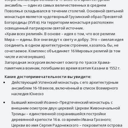
ансамбль — один из самых величественных в среднем
Поволжье складывался в течении столетий. Основной святыней
монастыря является чудотворный Грузинский образ Пресвятой
Богородицы (XVII в). На территории монастыря расположен
освещенный патриархом святой источник.
«Храм всех религий». В основе – идея о том, что все религии
Мира — едины. Все они ведут к свету и добру. Это – смелая идея
соединить в одном архитектурном строении, казалось бы, не
сочетаемое. Комплекс объединяет 16 Мировых религий (в том
числе и исчезнувших).
Загородная экскурсия включает осмотр по трассе Храма-
памятника воинам, погибшим во время взятия Казани в 1552 г.
Какие достопримечательности вы увидите:
Действующий Успенский монастырь с его архитектурным
ансамблем 16-18 веков, включённый в список Всемирного
наследия Юнеско
Бывший женский Иоанно–Предтеченский монастырь с
внешним осмотром двух церквей: Церкви Живоначальной
Троицы – единственной сохранившейся постройки
деревянной крепости 16 в. со времён Ивана Грозного;
Церкви во имя Сергия Радонежского – покровителя острова