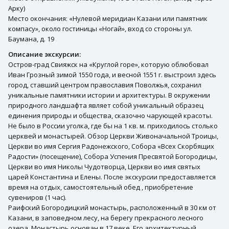
Арку)
Место окончания: «Нулевой меридиан Казани или памятник
компасу», около гостиницы «Ногай», вход со стороны ул.
Баумана, д. 19
Описание экскурсии:
Остров-град Свияжск на «Круглой горе», которую облюбовал
Иван Грозный зимой 1550 года, и весной 1551 г. выстроил здесь
город, ставший центром православия Поволжья, сохранил
уникальные памятники истории и архитектуры. В окружении
природного ландшафта являет собой уникальный образец
единения природы и общества, сказочно чарующей красоты.
Не было в России уголка, где бы на 1 кв. м. приходилось столько
церквей и монастырей. Обзор Церкви Живоначальной Троицы,
Церкви во имя Сергия Радонежского, Собора «Всех Скорбящих
Радости» (посещение), Собора Успения Пресвятой Богородицы,
Церкви во имя Николы Чудотворца, Церкви во имя святых
царей Константина и Елены. После экскурсии предоставляется
время на отдых, самостоятельный обед , приобретение
сувениров (1 час).
Раифский Богородицкий монастырь, расположенный в 30 км от
Казани, в заповедном лесу, на берегу прекрасного лесного
озера. Монастырь основан в 17 веке. Его архитектурный