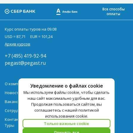
Все способы
оплаты
Курс оплаты туров на 09.08
USD = 87,71
EUR = 101,24
Архив курсов
+7 (495) 419-92-94
pegast@pegast.ru
О компании
Уведомление о файлах cookie
Мы используем файлы cookie, чтобы сделать
Новости
наш сайт максимально удобным для вас.
Вакансии
Продолжая пользоваться сайтом, вы
соглашаетесь с нашей политикой
Сотрудничество
использования cookie.
Контактная информация
Только важные cookie
Туры
Принять все