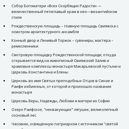
Собор Богоматери «Всех Скорбящих Радости» —
величественный пятиглавый храм в нео—византийском
стиле
Рождественскую площадь – главную площадь Свияжска с
осмотром архитектурного ансамбля
Конный двор и Ленивый Торжок – сувениры, мастера –
ремесленники
Смотровую площадку Рождественской площади, откуда
открывается вид на живописный Свияжский Залив и
храмовые комплексы монастыря Макарьевской пустыни и
Церковь Константина и Елены
Церковь во имя Святых преподобных Отцов в Синае и
Раифе избиенных, от которой и произошло название
монастыря
Церковь Веры, Надежды, Любови и матери их Софии
Озеро Раифское, "неквакующих" лягушек, великолепный
сосновый лес
Часовню, освящённую патриархом с источником "святой