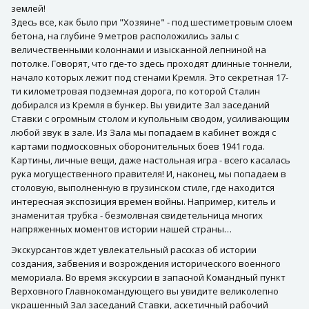
землей!
Здесь все, как было при "Хозяине" - под шестиметровым слоем
бетона, на глубине 9 метров расположились залы с
величественными колоннами и изысканной лепниной на
потолке. Говорят, что где-то здесь проходят длинные тоннели,
начало которых лежит под стенами Кремля. Это секретная 17-
ти километровая подземная дорога, по которой Сталин
добирался из Кремля в бункер. Вы увидите Зал заседаний
Ставки с огромным столом и купольным сводом, усиливающим
любой звук в зале. Из Зала мы попадаем в кабинет вождя с
картами подмосковных оборонительных боев 1941 года.
Картины, личные вещи, даже настольная игра - всего касалась
рука могущественного правителя! И, наконец, мы попадаем в
столовую, выполненную в грузинском стиле, где находится
интересная экспозиция времен войны. Например, китель и
знаменитая трубка - безмолвная свидетельница многих
напряженных моментов истории нашей страны…
Экскурсантов ждет увлекательный рассказ об истории
создания, забвения и возрождения исторического военного
мемориала. Во время экскурсии в запасной Командный пункт
Верховного Главнокомандующего вы увидите великолепно
украшенный Зал заседаний Ставки, аскетичный рабочий