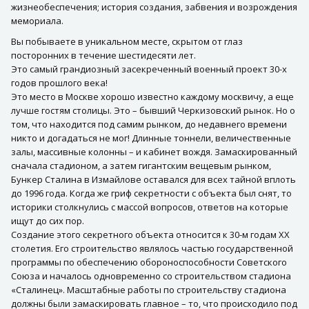
жизнеобеспечения; история создания, забвения и возрождения
мемориала.
Вы побываете в уникальном месте, скрытом от глаз
посторонних в течение шестидесяти лет.
Это самый грандиозный засекреченный военный проект 30-х
годов прошлого века!
Это место в Москве хорошо известно каждому москвичу, а еще
лучше гостям столицы. Это – бывший Черкизовский рынок. Но о
том, что находится под самим рынком, до недавнего времени
никто и догадаться не мог! Длинные тоннели, величественные
залы, массивные колонны – и кабинет вождя. Замаскированный
сначала стадионом, а затем гигантским вещевым рынком,
Бункер Сталина в Измайлове оставался для всех тайной вплоть
до 1996 года. Когда же гриф секретности с объекта был снят, то
историки столкнулись с массой вопросов, ответов на которые
ищут до сих пор.
Создание этого секретного объекта относится к 30-м годам ХХ
столетия. Его строительство являлось частью государственной
программы по обеспечению обороноспособности Советского
Союза и началось одновременно со строительством стадиона
«Сталинец». Масштабные работы по строительству стадиона
должны были замаскировать главное – то, что происходило под