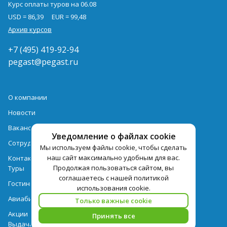
Курс оплаты туров на 06.08
USD = 86,39
EUR = 99,48
Архив курсов
+7 (495) 419-92-94
pegast@pegast.ru
О компании
Новости
Вакансии
Уведомление о файлах cookie
Сотрудничество
Мы используем файлы cookie, чтобы сделать
наш сайт максимально удобным для вас.
Контактная информация
Продолжая пользоваться сайтом, вы
Туры
соглашаетесь с нашей политикой
Гостиницы
использования cookie.
Авиабилеты
Только важные cookie
Акции
Принять все
Выдача документов