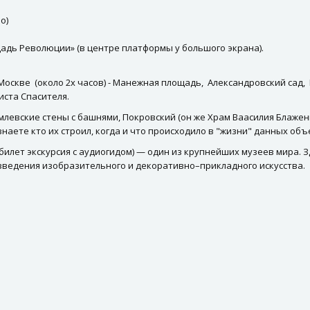
о)
адь Революции» (в центре платформы у большого экрана).
Москве (около 2х часов) - Манежная площадь, Александровский сад
иста Спасителя.
млевские стены с башнями, Покровский (он же Храм Ваасилия Блажен
наете кто их строил, когда и что происходило в "жизни" данных объ
билет экскурсия с аудиогидом) — один из крупнейших музеев мира. 
зведения изобразительного и декоративно–прикладного искусства.