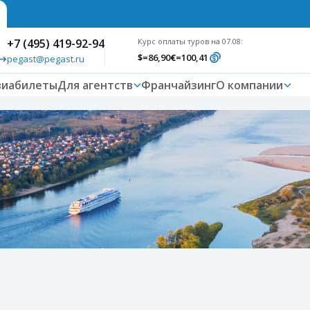
+7 (495) 419-92-94
Курс оплаты туров на 07.08:
$
=86,90
€
=100,41
pegast@pegast.ru
виабилеты
Для агентств
Франчайзинг
О компании