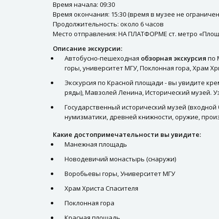
Время начала: 09:30
Время окончания: 15:30 (время в музее не ограничен
Продолжительность: около 6 часов
Место отправления: НА ПЛАТФОРМЕ ст. метро «Площ
Описание экскурсии:
Автобусно-пешеходная
обзорная экскурсия
по 
горы, университет МГУ, Поклонная гора, Храм Хр
Экскурсия по Красной площади - вы увидите кре
ряды), Мавзолей Ленина, Исторический музей. Уз
Государственный исторический музей (входной 
нумизматики, древней книжности, оружие, прои
Какие достопримечательности вы увидите:
Манежная площадь
Новодевичий монастырь (снаружи)
Воробьевы горы, Университет МГУ
Храм Христа Спасителя
Поклонная гора
Красная площадь