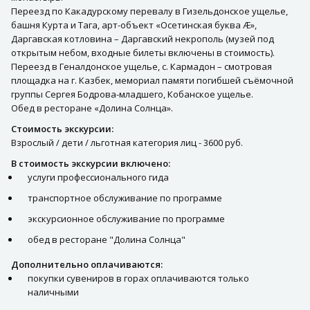
Переезд по Какадурскому перевалу в Гизельдонское ущелье,
башня Курта и Тага, арт-объект «Осетинская буква Æ»,
Даргавская котловина – Даргавский некрополь (музей под
открытым небом, входные билеты включены в стоимость).
Переезд в Геналдонское ущелье, с. Кармадон – смотровая
площадка на г. Казбек, мемориал памяти погибшей съёмочной
группы Сергея Бодрова-младшего, Кобанское ущелье.
Обед в ресторане «Долина Солнца».
Стоимость экскурсии:
Взрослый / дети / льготная категория лиц - 3600 руб.
В стоимость экскурсии включено:
услуги профессионального гида
транспортное обслуживание по программе
экскурсионное обслуживание по программе
обед в ресторане "Долина Солнца"
Дополнительно оплачиваются:
покупки сувениров в горах оплачиваются только
наличными