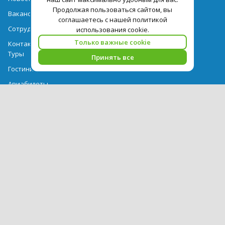
Продолжая пользоваться сайтом, вы
Вакансии
соглашаетесь с нашей политикой
Сотрудничество
использования cookie.
Только важные cookie
Контактная информация
Туры
Принять все
Гостиницы
Авиабилеты
Акции
Выдача документов
Рекомендации
Вопрос-ответ
Счет и оплата
Важная информация по турпродукту
Политика обработки персональных данных
PEGAS Touristik — ведущий оператор туристических услуг в РФ и
СНГ. © 2026