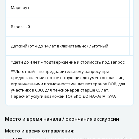
г
Маршрут
К
3
Взрослый
р
3
Детский (от 4 до 14 лет включительно), льготный
р
*Дети до 4 лет – подтверждение и стоимость под запрос.
**Льготный – по предварительному запросу при
предоставлении соответствующих документов: для лиц с
ограниченными возможностями, для ветеранов ВОВ, для
участников СВО, для пенсионеров старше 65 лет.
Пересчет услуги возможен ТОЛЬКО ДО НАЧАЛА ТУРА.
Место и время начала / окончания экскурсии
Место и время отправления: