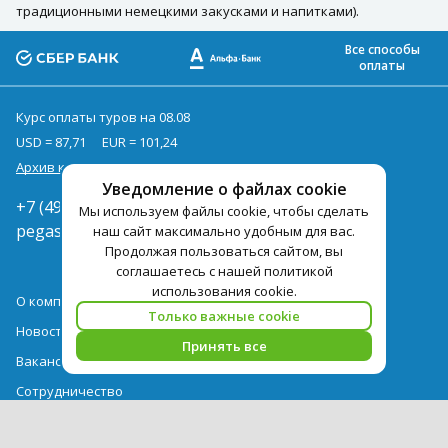
традиционными немецкими закусками и напитками).
Все способы
оплаты
Курс оплаты туров на 08.08
USD = 87,71
EUR = 101,24
Архив курсов
Уведомление о файлах cookie
+7 (495) 419-92-94
Мы используем файлы cookie, чтобы сделать
pegast@pegast.ru
наш сайт максимально удобным для вас.
Продолжая пользоваться сайтом, вы
соглашаетесь с нашей политикой
использования cookie.
О компании
Только важные cookie
Новости
Принять все
Вакансии
Сотрудничество
Контактная информация
Туры