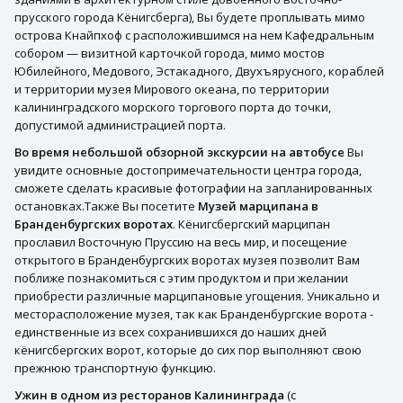
прусского города Кёнигсберга), Вы будете проплывать мимо
острова Кнайпхоф с расположившимся на нем Кафедральным
собором — визитной карточкой города, мимо мостов
Юбилейного, Медового, Эстакадного, Двухъярусного, кораблей
и территории музея Мирового океана, по территории
калининградского морского торгового порта до точки,
допустимой администрацией порта.
Во время небольшой обзорной экскурсии на автобусе
Вы
увидите основные достопримечательности центра города,
сможете сделать красивые фотографии на запланированных
остановках.Также Вы посетите
Музей марципана в
Бранденбургских воротах
. Кёнигсбергский марципан
прославил Восточную Пруссию на весь мир, и посещение
открытого в Бранденбургских воротах музея позволит Вам
поближе познакомиться с этим продуктом и при желании
приобрести различные марципановые угощения. Уникально и
месторасположение музея, так как Бранденбургские ворота -
единственные из всех сохранившихся до наших дней
кёнигсбергских ворот, которые до сих пор выполняют свою
прежнюю транспортную функцию.
Ужин в одном из ресторанов Калининграда
(с