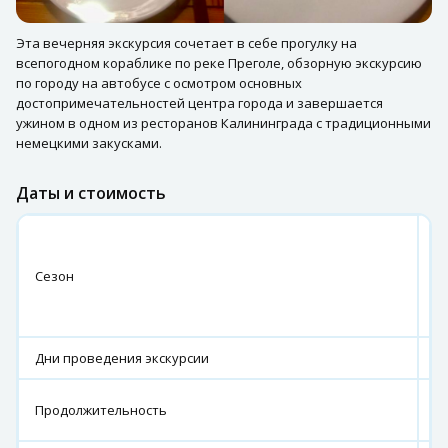
Эта вечерняя экскурсия сочетает в себе прогулку на
всепогодном кораблике по реке Преголе, обзорную экскурсию
по городу на автобусе с осмотром основных
достопримечательностей центра города и завершается
ужином в одном из ресторанов Калининграда с традиционными
немецкими закусками.
Даты и стоимость
И
–
Сезон
О
(0
31
Дни проведения экскурсии
ч
8
Продолжительность
ч