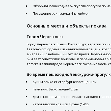
Обзорная пешеходная экскурсия-прогулка по Ч
Посещение руин замка Инстербург
Основные места и объекты показа
Город Черняховск
Город Черняховск (бывш. Инстербург) - третий по ч
Тевтонского ордена с язычниками-литовцами, которы
а через 200 с небольшим лет, во время Первой миро
был взят советскими войсками и переименован в Че
того же Калининграда Черняховск сохранил часть с
Во время пешеходной экскурсии-прогулк
руины замка Инстербург (с посещением)
памятник Барклаю-де-Толли
дом, в котором останавливался Наполеон Бонапа
католический храм св. Бруно (1902)