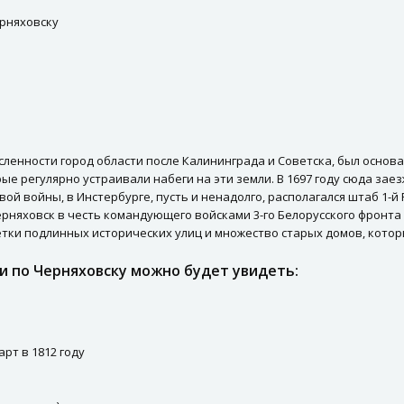
ерняховску
исленности город области после Калининграда и Советска, был основа
е регулярно устраивали набеги на эти земли. В 1697 году сюда заез
вой войны, в Инстербурге, пусть и ненадолго, располагался штаб 1-й
рняховск в честь командующего войсками 3-го Белорусского фронта 
етки подлинных исторических улиц и множество старых домов, котор
и по Черняховску можно будет увидеть:
рт в 1812 году