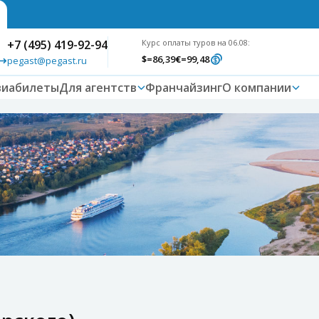
+7 (495) 419-92-94
Курс оплаты туров на 06.08:
$
=86,39
€
=99,48
pegast@pegast.ru
виабилеты
Для агентств
Франчайзинг
О компании