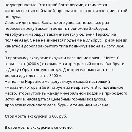
недоступностью. Этот край богат лесами, отличается
живописностью пейзажей, прозрачностью рек и озер, чистотой
воздуха.
Дорога идет вдоль Баксанского ущелья, несколько раз
пересекая реку Баксан и ведет к подножию Эльбруса.
Автобусный маршрут заканчивается у селения Терскол на
поляне Азау. С нее начинается подъем на Эльбрус. Три очереди
канатной дороги закрытого типа поднимут вас на высоту 3850
м.
В программу экскурсии входит и посещение поляны Чегет. С
горы Чегет (4200 м.) открывается прекрасный вид на Эльбрус и
г. Донгуз-Орун в ясную погоду. Две кресельных канатных
дороги идут до высоты 3100 м.
На поляне Нарзанов мы дегустируем самый настоящий
«Нарзан», который бьет струей из недр земли. Это идеальное
место, чтобы утолить жажду минеральной водой из природного
источника, насладиться целебным горным воздухом,
ароматами соснового леса, бурным течением Баксана.
Стоимость экскурсии:
3 000 руб.
В стоимость экскурсии включено: