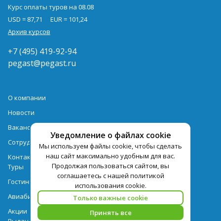
Курс оплаты туров на 08.08
USD = 87,71
EUR = 101,24
Архив курсов
+7 (495) 419-92-94
pegast@pegast.ru
О компании
Новости
Вакансии
Уведомление о файлах cookie
Сотрудничество
Мы используем файлы cookie, чтобы сделать
наш сайт максимально удобным для вас.
Контактная информация
Продолжая пользоваться сайтом, вы
Туры
соглашаетесь с нашей политикой
Гостиницы
использования cookie.
Авиабилеты
Только важные cookie
Акции
Принять все
Выдача документов