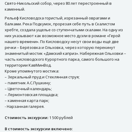
Свято-Никольский собор, через 80 лет перестроенный в
каменный.
Рельеф Кисловодска гористый, изрезанный оврагами и
балками. Река Подкумок, прорезая себе путь в Скалистом
хребте, создала ущелье со ступенчатыми скалами. На одну из
них указывают как возможное место дуэли в романе «Герой
нашего времени». По Кисловодску несут свои воды ещё две
речки – Берёзовка и Ольховка, через которую перекинут
знаменитый мостик «Дамский каприз». Набережная Ольховки –
часть кисловодского Курортного парка, самого большого на
территории КавМинВод.
Кроме упомянутого мостика:
– Зеркальный пруд и Стеклянная струя;
– памятник А.С.Пушкину;
– Цветочный календарь;
– Лермонтовская площадка;
– каменная карта парк;
- Нарзанная галерея.
Стоимость экскурсии:
1 500 рублей
В стоимость экскурсии включено: