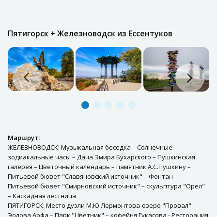
Пятигорск + Железноводск из Ессентуков
Маршрут:
ЖЕЛЕЗНОВОДСК: Музыкальная беседка – Солнечные
зодиакальные часы – Дача Эмира Бухарского – Пушкинская
галерея – Цветочный календарь – памятник А.С.Пушкину –
Питьевой бювет "Славяновский источник" – Фонтан –
Питьевой бювет "Смирновский источник" – скульптура "Орел"
– Каскадная лестница
ПЯТИГОРСК: Место дуэли М.Ю.Лермонтова-озеро "Провал" -
Эолова Арфа – Парк "Цветник" – кофейня Гукасова - Ресторация