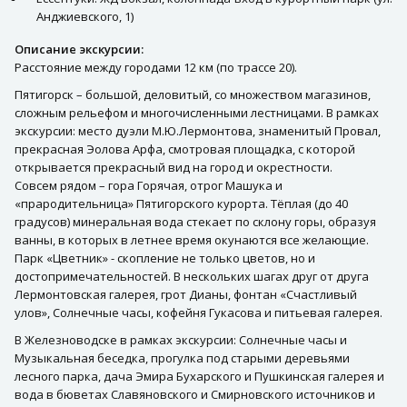
Анджиевского, 1)
Описание экскурсии:
Расстояние между городами 12 км (по трассе 20).
Пятигорск – большой, деловитый, со множеством магазинов,
сложным рельефом и многочисленными лестницами. В рамках
экскурсии: место дуэли М.Ю.Лермонтова, знаменитый Провал,
прекрасная Эолова Арфа, смотровая площадка, с которой
открывается прекрасный вид на город и окрестности.
Совсем рядом – гора Горячая, отрог Машука и
«прародительница» Пятигорского курорта. Тёплая (до 40
градусов) минеральная вода стекает по склону горы, образуя
ванны, в которых в летнее время окунаются все желающие.
Парк «Цветник» - скопление не только цветов, но и
достопримечательностей. В нескольких шагах друг от друга
Лермонтовская галерея, грот Дианы, фонтан «Счастливый
улов», Солнечные часы, кофейня Гукасова и питьевая галерея.
В Железноводске в рамках экскурсии: Солнечные часы и
Музыкальная беседка, прогулка под старыми деревьями
лесного парка, дача Эмира Бухарского и Пушкинская галерея и
вода в бюветах Славяновского и Смирновского источников и