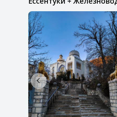
Ессентуки + Железново