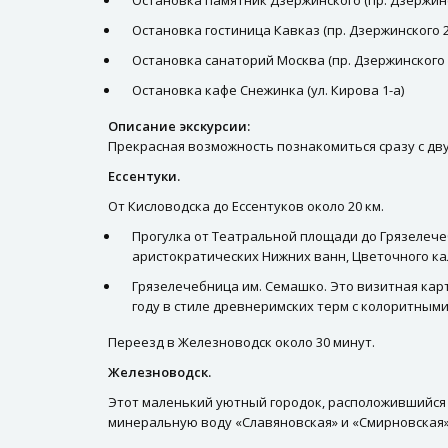
Остановка памятник Дзержинского (пр. Дзержинс
Остановка гостиница Кавказ (пр. Дзержинского 2
Остановка санаторий Москва (пр. Дзержинского 
Остановка кафе Снежинка (ул. Кирова 1-а)
Описание экскурсии:
Прекрасная возможность познакомиться сразу с дв
Ессентуки.
От Кисловодска до Ессентуков около 20 км.
Прогулка от Театральной площади до Грязелече
аристократических Нижних ванн, Цветочного ка
Грязелечебница им. Семашко. Это визитная кар
году в стиле древнеримских терм с колоритным
Переезд в Железноводск около 30 минут.
Железноводск.
Этот маленький уютный городок, расположившийся
минеральную воду «Славяновская» и «Смирновская»