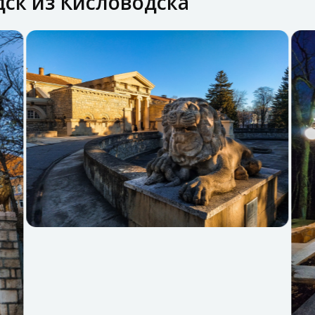
дск из Кисловодска