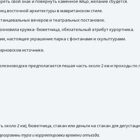
ереть свой знак и повернуть каменное яйцо, желание сбудется.
ец восточной архитектуры в мавританском стиле.
я танцевальных вечеров и театральных постановок.
дохновила кружка- бюветница, обязательный атрибут курортника.
сии, настоящее украшение парка с фонтанами и скульптурами.
ирновском источнике.
елезноводске предполагается пешая часть около 2 км и проходы по л
 около 2 км), бюветница, стакан или деньги на стакан для дегустац
программы тура и корректировки времени отъезда.