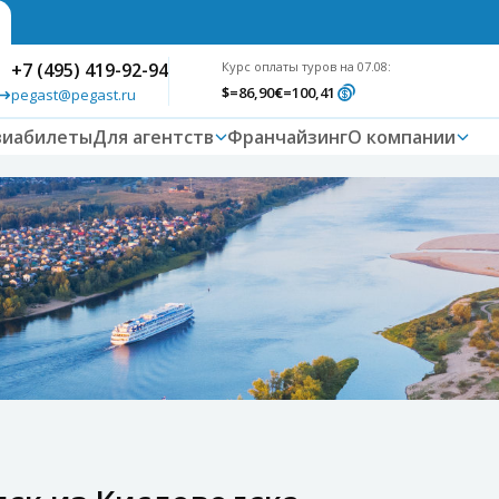
+7 (495) 419-92-94
Курс оплаты туров на 07.08:
$
=86,90
€
=100,41
pegast@pegast.ru
виабилеты
Для агентств
Франчайзинг
О компании