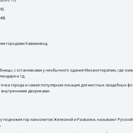
кого 17)
6)
48)
умя городами Кавминвод.
бницы, с остановками у необычного здания Механотерапии, где сни
лендаря и тд.
точка города и самая популярная локация для местных свадебных фо
и внутренними двориками.
 у подножия гор-лакколитов Железной и Развалки, называют Русск
.