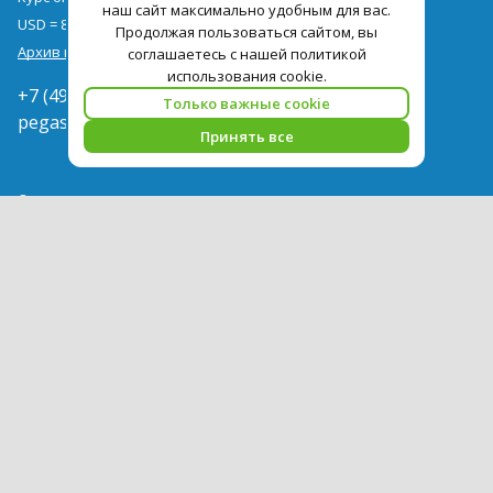
наш сайт максимально удобным для вас.
USD = 86,90
EUR = 100,41
Продолжая пользоваться сайтом, вы
Архив курсов
соглашаетесь с нашей политикой
использования cookie.
+7 (495) 419-92-94
Только важные cookie
pegast@pegast.ru
Принять все
О компании
Новости
Вакансии
Сотрудничество
Контактная информация
Туры
Гостиницы
Авиабилеты
Акции
Выдача документов