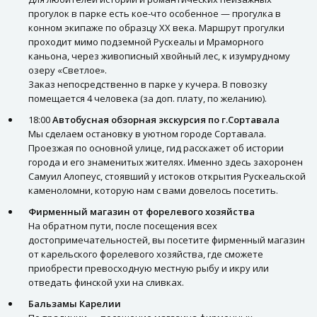
прогулок в парке есть кое-что особенное — прогулка в
конном экипаже по образцу XX века. Маршрут прогулки
проходит мимо подземной Рускеалы и Мраморного
каньона, через живописный хвойный лес, к изумрудному
озеру «Светлое».
Заказ непосредственно в парке у кучера. В повозку
помещается 4 человека (за доп. плату, по желанию).
18:00
Автобусная обзорная экскурсия по г.Сортавала
Мы сделаем остановку в уютном городе Сортавала.
Проезжая по основной улице, гид расскажет об истории
города и его знаменитых жителях. Именно здесь захоронен
Самуил Алопеус, стоявший у истоков открытия Рускеальской
каменоломни, которую нам с вами довелось посетить.
Фирменный магазин от форелевого хозяйства
На обратном пути, после посещения всех
достопримечательностей, вы посетите фирменный магазин
от карельского форелевого хозяйства, где сможете
приобрести превосходную местную рыбу и икру или
отведать финской ухи на сливках.
Бальзамы Карелии