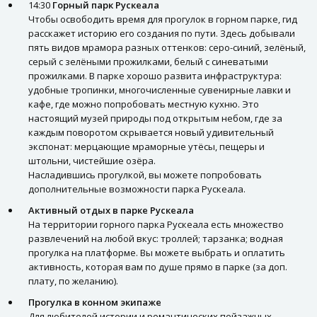
14:30
Горный парк Рускеала
Чтобы освободить время для прогулок в горном парке, гид
расскажет историю его создания по пути. Здесь добывали
пять видов мрамора разных оттенков: серо-синий, зелёный,
серый с зелёными прожилками, белый с синеватыми
прожилками. В парке хорошо развита инфраструктура:
удобные тропинки, многочисленные сувенирные лавки и
кафе, где можно попробовать местную кухню. Это
настоящий музей природы под открытым небом, где за
каждым поворотом скрывается новый удивительный
экспонат: мерцающие мраморные утёсы, пещеры и
штольни, чистейшие озёра.
Насладившись прогулкой, вы можете попробовать
дополнительные возможности парка Рускеала.
Активный отдых в парке Рускеала
На территории горного парка Рускеала есть множество
развлечений на любой вкус: троллей; тарзанка; водная
прогулка на платформе. Вы можете выбрать и оплатить
активность, которая вам по душе прямо в парке (за доп.
плату, по желанию).
Прогулка в конном экипаже
Для любителей истории и романтических пейзажных