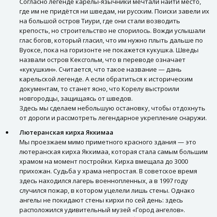
Согласно легенде карелы-язычники мечтали найти место,
где им не придётся ни шведам, ни русским. Поиски завели их
на большой остров Тиури, где они стали возводить
крепость, но строительство не спорилось. Вожди услышали
глас богов, который гласил, что им нужно плыть дальше по
Вуоксе, пока на горизонте не покажется кукушка. Шведы
назвали остров Кексгольм, что в переводе означает
«кукушкин». Считается, что такое название — дань
карельской легенде. А если обратиться к историческим
документам, то станет ясно, что Корелу выстроили
новгородцы, защищаясь от шведов.
Здесь мы сделаем небольшую остановку, чтобы отдохнуть
от дороги и рассмотреть легендарное укрепление снаружи.
Лютеранская кирха Яккимаа
Мы проезжаем мимо приметного красного здания — это
лютеранская кирха Яккимаа, которая стала самым большим
храмом на момент постройки. Кирха вмещала до 3000
прихожан. Судьба у храма непростая. В советское время
здесь находился лагерь военнопленных, а в 1997 году
случился пожар, в котором уцелели лишь стены. Однако
ангелы не покидают стены кирхи по сей день: здесь
расположился удивительный музей «Город ангелов».