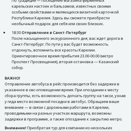
По традиции — посещение магазина фирменных
карельских настоек и бальзамов, известных своими
особыми свойствами и являющихся визитной карточкой
Республики Карелия. Здесь вы сможете приобрести
необычный подарок для себя или своих близких.
18:30
Отправление в Санкт-Петербург
После насыщенного экскурсионного дня, вас ждет дорога в
Санкт-Петербург. По пути у вас будет возможность
отдохнуть, вспомнить все красоты Карелии.
Ориентировочное время прибытия 23.00-00.00 (метро
Проспект Просвещения), вторая остановка — Казанский
собор.
ВАЖНО!
Отправление автобуса в рейс производится без задержки в
указанное в смс-оповещении время. При опоздании к месту
сбора группы, есть возможность догнать группу на такси, узнав
у гида место возможной посадки в автобус. Обращаем ваше
внимание — в связи с дорожными работами в Карелии,
проводимыми на разных участках маршрута, возможны
задержки в программе, а также опоздание к закрытию метро.
Внимание!
Приобретая тур для компании из нескольких