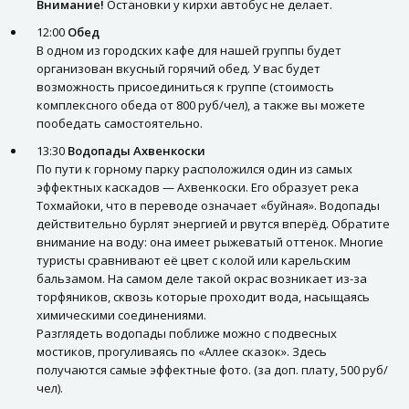
Внимание!
Остановки у кирхи автобус не делает.
12:00
Обед
В одном из городских кафе для нашей группы будет
организован вкусный горячий обед. У вас будет
возможность присоединиться к группе (стоимость
комплексного обеда от 800 руб/чел), а также вы можете
пообедать самостоятельно.
13:30
Водопады Ахвенкоски
По пути к горному парку расположился один из самых
эффектных каскадов — Ахвенкоски. Его образует река
Тохмайоки, что в переводе означает «буйная». Водопады
действительно бурлят энергией и рвутся вперёд. Обратите
внимание на воду: она имеет рыжеватый оттенок. Многие
туристы сравнивают её цвет с колой или карельским
бальзамом. На самом деле такой окрас возникает из-за
торфяников, сквозь которые проходит вода, насыщаясь
химическими соединениями.
Разглядеть водопады поближе можно с подвесных
мостиков, прогуливаясь по «Аллее сказок». Здесь
получаются самые эффектные фото. (за доп. плату, 500 руб/
чел).