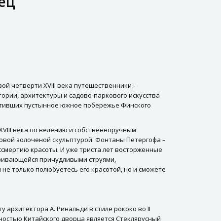
ец
й четверти XVIII века путешественники -
тории, архитектуры и садово-паркового искусства
ративших пустынное южное побережье Финского
XVIII века по велению и собственноручным
зовой золоченой скульптурой. Фонтаны Петергофа –
ссмертию красоты. И уже триста лет восторженные
звивающейся причудливыми струями,
не только полюбуетесь его красотой, но и сможете
архитектора А. Ринальди в стиле рококо во II
ьностью Китайского дворца является Стеклярусный