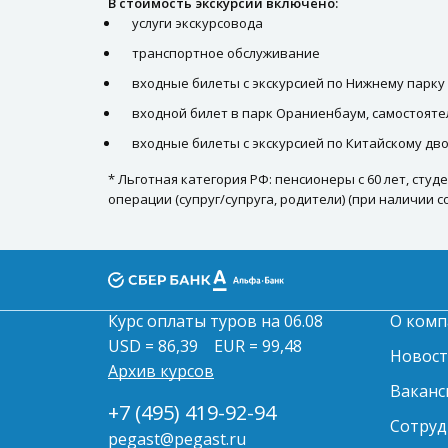
В стоимость экскурсии включено:
услуги экскурсовода
транспортное обслуживание
входные билеты с экскурсией по Нижнему парку
входной билет в парк Ораниенбаум, самостоят
входные билеты с экскурсией по Китайскому дв
* Льготная категория РФ: пенсионеры с 60 лет, сту
операции (супруг/супруга, родители) (при наличии 
Курс оплаты туров на 06.08
О комп
USD = 86,39
EUR = 99,48
Новос
Архив курсов
Ваканс
+7 (495) 419-92-94
Сотруд
pegast@pegast.ru