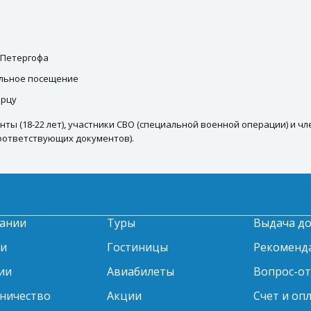
 Петергофа
ельное посещение
орцу
денты (18-22 лет), участники СВО (специальной военной операции) и
соответствующих документов).
ании
Туры
Выдача д
ти
Гостиницы
Рекоменд
ии
Авиабилеты
Вопрос-о
ничество
Акции
Счет и оп