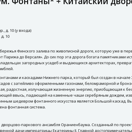
м. Фонтаны* + Китайский двор
, д. 10 (у входа)
д. 10
режья Финского залива по живописной дороге, которую уже в перво
 Парижа до Версаля». До сих пор эта дорога богата памятниками ис
х владельцах загородных усадеб и выдающихся архитекторах, прев
амблей.
нтанами и каскадами Нижнего парка, который был создан в начале 
х садов с затейливо оформленными газонами, беломраморной и брон
учая, радостная, излучающая жизненную энергию, приобщающая к бе
етающей ввысь, падающей на каменные чаши серебряным дождем, и
нным шедевром фонтанного искусства является Большой каскад. Вы 
оена фонтанная система.
 дворцово-паркового ансамбля Ораниенбаума. Созданный по проекту 
бственной дачи императрицы Екатерины II. Главной достопримечател