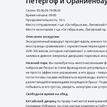
Петергоф и Ораниенбау
Сезон: 03.06.26-19.08.26
Время начала: 09:00
Продолжительность: 10 ч.
Место отправления: г-ца «Октябрьская», Лиговский пр.
Место окончания: г-ца «Октябрьская», Лиговский пр., 
Описание экскурсии:
Экскурсионный маршрут проходит вдоль южного побе
иностранцы сравнивали с «прелестным переездом от
XVIII–XIX веков, которые напоминают о сиятельны
залива в дивное ожерелье дворцово-парковых анс
Нижний парк
. Вы полюбуетесь многочисленными фо
наброскам Петра I в стиле французских регулярны
не просто эффектное украшение, а его душа – пев
гости готовы часами любоваться игрой воды, взл
разлетающейся мириадами искрящихся брызг. Подли
побывать в его гротах, увидеть «изнутри» как устр
Свободное время на обед.
Китайский дворец
по праву считается жемчужиной
половине XVIII века, он стал частью комплекса Со