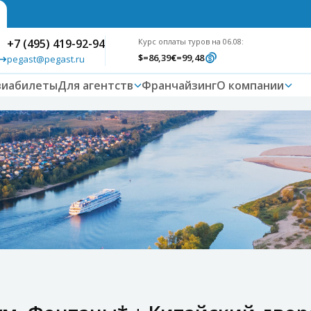
+7 (495) 419-92-94
Курс оплаты туров на 06.08:
$
=86,39
€
=99,48
pegast@pegast.ru
виабилеты
Для агентств
Франчайзинг
О компании