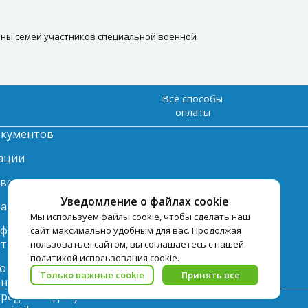
члены семей участников специальной военной
Все способы
оплаты
окументов
ации
твет
Уведомление о файлах cookie
лата
Мы используем файлы cookie, чтобы сделать наш
нформация по
сайт максимально удобным для вас. Продолжая
ту
пользоваться сайтом, вы соглашаетесь с нашей
политикой использования cookie.
 обработки
Только важные cookie
Принять все
ьных данных
pegast.ru допускается только с