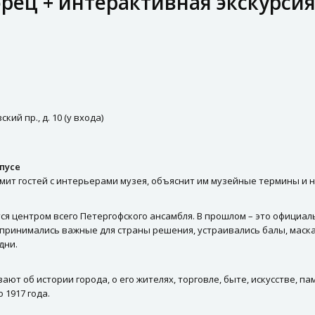
рец + интерактивная экскурси
ий пр., д. 10 (у входа)
пусе
ит гостей с интерьерами музея, объяснит им музейные термины и н
ся центром всего Петергофского ансамбля. В прошлом – это официа
принимались важные для страны решения, устраивались балы, маска
дни.
ают об истории города, о его жителях, торговле, быте, искусстве, п
 1917 года.