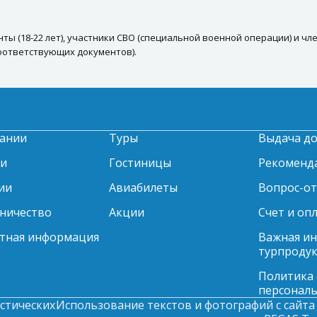
енты (18-22 лет), участники СВО (специальной военной операции) и 
соответствующих документов).
ании
Туры
Выдача д
ти
Гостиницы
Рекоменд
ии
Авиабилеты
Вопрос-о
ничество
Акции
Счет и оп
тная информация
Важная и
турпродук
Политика
персонал
стических
Использование текстов и фотографий с сайта 