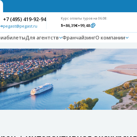
+7 (495) 419-92-94
Курс оплаты туров на 06.08:
$
=86,39
€
=99,48
pegast@pegast.ru
виабилеты
Для агентств
Франчайзинг
О компании