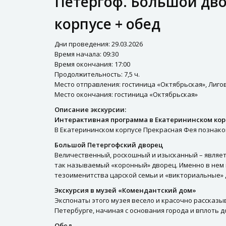
Петергоф. Большой дво
корпусе + обед
Дни проведения: 29.03.2026
Время начала: 09:30
Время окончания: 17:00
Продолжительность: 7,5 ч.
Место отправления: гостиница «Октябрьская», Лиговск
Место окончания: гостиница «Октябрьская»
Описание экскурсии:
Интерактивная программа в Екатерининском кор
В Екатерининском корпусе Прекрасная Фея познаком
Большой Петергофский дворец
Величественный, роскошный и изысканный – являет
так называемый «коронный» дворец. Именно в нем 
тезоименитства царской семьи и «викториальные» 
Экскурсия в музей «Комендантский дом»
Экспонаты этого музея весело и красочно рассказыв
Петербурге, начиная с основания города и вплоть до
Обед.