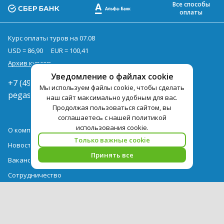
Все способы
оплаты
Курс оплаты туров на 07.08
USD = 86,90
EUR = 100,41
Архив курсов
Уведомление о файлах cookie
+7 (495) 419-92-94
Мы используем файлы cookie, чтобы сделать
pegast@pegast.ru
наш сайт максимально удобным для вас.
Продолжая пользоваться сайтом, вы
соглашаетесь с нашей политикой
использования cookie.
О компании
Только важные cookie
Новости
Принять все
Вакансии
Сотрудничество
Контактная информация
Туры
Гостиницы