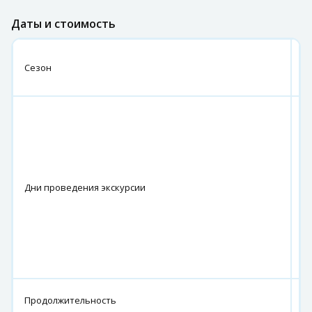
Даты и стоимость
М
Сезон
-
с
М
-
с
п
в
И
Дни проведения экскурсии
-
а
п
ч
и
в
1
Продолжительность
ч