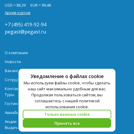
USD = 86,39
EUR = 99,48
Архив курсов
+7 (495) 419-92-94
pegast@pegast.ru
О компании
Новости
Вакансии
Уведомление о файлах cookie
Сотрудничество
Мы используем файлы cookie, чтобы сделать
Контактная информация
наш сайт максимально удобным для вас.
Туры
Продолжая пользоваться сайтом, вы
соглашаетесь с нашей политикой
Гостиницы
использования cookie.
Авиабилеты
Только важные cookie
Акции
Принять все
Выдача документов