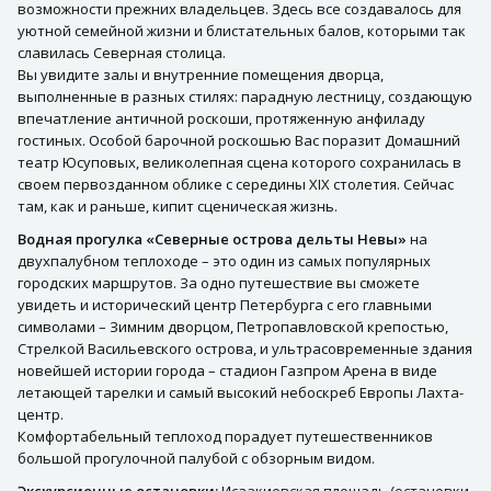
возможности прежних владельцев. Здесь все создавалось для
уютной семейной жизни и блистательных балов, которыми так
славилась Северная столица.
Вы увидите залы и внутренние помещения дворца,
выполненные в разных стилях: парадную лестницу, создающую
впечатление античной роскоши, протяженную анфиладу
гостиных. Особой барочной роскошью Вас поразит Домашний
театр Юсуповых, великолепная сцена которого сохранилась в
своем первозданном облике с середины XIX столетия. Сейчас
там, как и раньше, кипит сценическая жизнь.
Водная прогулка «Северные острова дельты Невы»
на
двухпалубном теплоходе – это один из самых популярных
городских маршрутов. За одно путешествие вы сможете
увидеть и исторический центр Петербурга с его главными
символами – Зимним дворцом, Петропавловской крепостью,
Стрелкой Васильевского острова, и ультрасовременные здания
новейшей истории города – стадион Газпром Арена в виде
летающей тарелки и самый высокий небоскреб Европы Лахта-
центр.
Комфортабельный теплоход порадует путешественников
большой прогулочной палубой с обзорным видом.
Экскурсионные остановки:
Исаакиевская площадь (остановки