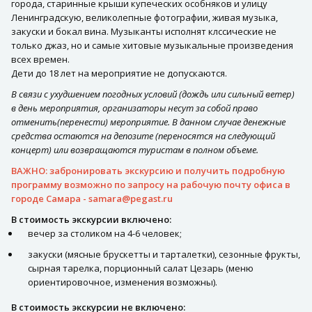
города, старинные крыши купеческих особняков и улицу
Ленинградскую, великолепные фотографии, живая музыка,
закуски и бокал вина. Музыканты исполнят клссические не
только джаз, но и самые хитовые музыкальные произведения
всех времен.
Дети до 18 лет на мероприятие не допускаются.
В связи с ухудшением погодных условий (дождь или сильный ветер)
в день мероприятия, организаторы несут за собой право
отменить(перенести) мероприятие. В данном случае денежные
средства остаются на депозите (переносятся на следующий
концерт) или возвращаются туристам в полном объеме.
ВАЖНО: забронировать экскурсию и получить подробную
программу возможно по запросу на рабочую почту офиса в
городе Самара -
samara@pegast.ru
В стоимость экскурсии включено:
вечер за столиком на 4-6 человек;
закуски (мясные брускетты и тарталетки), сезонные фрукты,
сырная тарелка, порционный салат Цезарь (меню
ориентировочное, изменения возможны).
В стоимость экскурсии не включено: