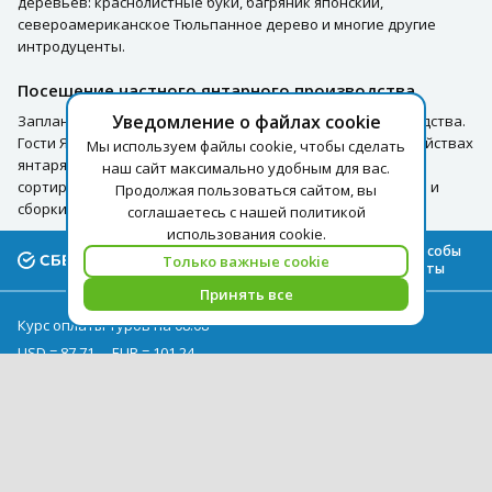
деревьев: краснолистные буки, багряник японский,
североамериканское Тюльпанное дерево и многие другие
интродуценты.
Посещение частного янтарного производства
Уведомление о файлах cookie
Запланировано посещение частного янтарного производства.
Гости Янтарной мастерской узнают об удивительных свойствах
Мы используем файлы cookie, чтобы сделать
янтаря, увидят полный цикл изготовления украшений: от
наш сайт максимально удобным для вас.
сортировки сырья до калибровки и шлифовки, полировки и
Продолжая пользоваться сайтом, вы
сборки готовых бус, браслетов, колье, кулонов и т.д.
соглашаетесь с нашей политикой
использования cookie.
Все способы
Только важные cookie
оплаты
Принять все
Курс оплаты туров на 08.08
USD = 87,71
EUR = 101,24
Архив курсов
+7 (495) 419-92-94
pegast@pegast.ru