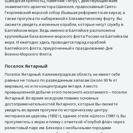
(Шведская крепость), памятник Петру I, действующий маяк
знаменитого архитектора Шинкеля, православный Свято-
Георгиевский морской собор (бывшая реформистская кирха), а
также прогулка по набережной к Елизаветинскому форту. Вы
сможете увидеть и военные корабли, которые несут службу в
Балтийском море. Ведь именно в Балтийске расположена
крупнейшая база военно-морского флота России на Балтийском
море. И ежегодно здесь проводится парад кораблей
Балтийского флота, приуроченный к празднованию Дня
Военно-Морского Флота.
Поселок Янтарный
Поселок Янтарный. Калининградская область не имеет себе
равных не только по разведанным запасам (около 90 % от
мировых), но и по концентрации янтаря. А место
промышленной добычи этого полезного ископаемого – поселок
Янтарный. Во время экскурсии помимо основных
достопримечательностей Янтарного, которые Вы сможете
увидеть во время прогулки по историческому центру:
лютеранская церковь (1892 г), здание отеля «Шлосс» (1881 г). Вы
прогуляетесь к морю и пляжу с отметкой «Голубой флаг» через
реликтовый парк им. Беккера с необычными породами