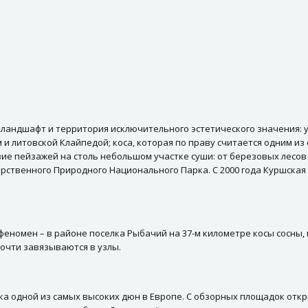
андшафт и территория исключительного эстетического значения: у
 и литовской Клайпедой; коса, которая по праву считается одним и
ие пейзажей на столь небольшом участке суши: от березовых лесов
арственного Природного Национального Парка. С 2000 года Куршская
номен – в районе поселка Рыбачий на 37-м километре косы сосны, 
почти завязываются в узлы.
очка одной из самых высоких дюн в Европе. С обзорных площадок отк