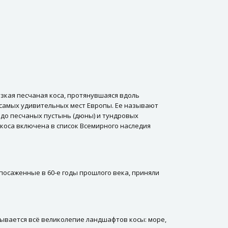
зкая песчаная коса, протянувшаяся вдоль
з самых удивительных мест Европы. Ее называют
 до песчаных пустынь (дюны) и тундровых
 коса включена в список Всемирного наследия
посаженные в 60-е годы прошлого века, приняли
рывается всё великолепие ландшафтов косы: море,