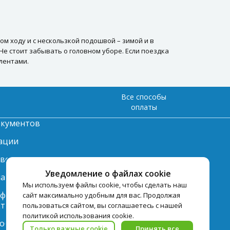
м ходу и с нескользкой подошвой – зимой и в
е стоит забывать о головном уборе. Если поездка
лентами.
Все способы
оплаты
окументов
ации
твет
Уведомление о файлах cookie
лата
Мы используем файлы cookie, чтобы сделать наш
нформация по
сайт максимально удобным для вас. Продолжая
ту
пользоваться сайтом, вы соглашаетесь с нашей
политикой использования cookie.
 обработки
Только важные cookie
Принять все