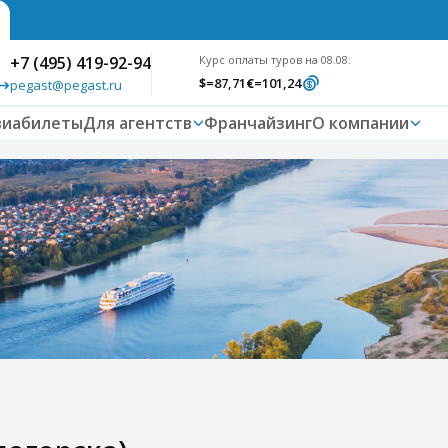
+7 (495) 419-92-94
Курс оплаты туров на 08.08:
$
=87,71
€
=101,24
pegast@pegast.ru
виабилеты
Для агентств
Франчайзинг
О компании