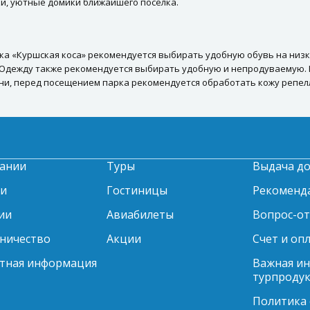
ки, уютные домики ближайшего посёлка.
а «Куршская коса» рекомендуется выбирать удобную обувь на низко
 Одежду также рекомендуется выбирать удобную и непродуваемую. Н
ни, перед посещением парка рекомендуется обработать кожу репел
ании
Туры
Выдача д
ти
Гостиницы
Рекоменд
ии
Авиабилеты
Вопрос-о
ничество
Акции
Счет и оп
тная информация
Важная и
турпродук
Политика