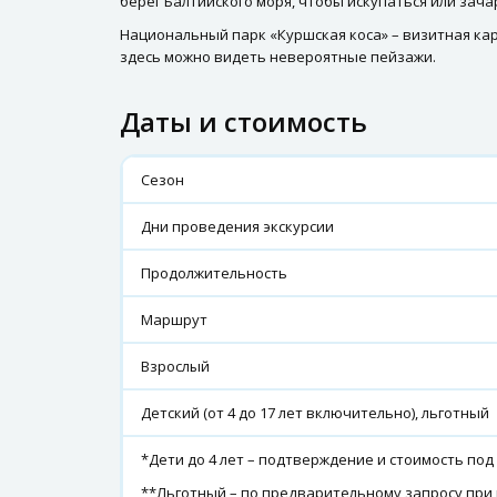
берег Балтийского моря, чтобы искупаться или за
Национальный парк «Куршская коса» – визитная ка
здесь можно видеть невероятные пейзажи.
Даты и стоимость
Сезон
Дни проведения экскурсии
Продолжительность
Маршрут
Взрослый
Детский (от 4 до 17 лет включительно), льготный
*Дети до 4 лет – подтверждение и стоимость под
**Льготный – по предварительному запросу при