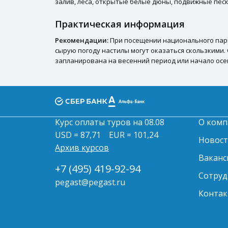
залив, леса, открытые белые дюны, подвижные пес
Практическая информация
Рекомендации:
При посещении национального парк
сырую погоду настилы могут оказаться скользкими.
запланирована на весенний период или начало осе
Курс оплаты туров на 08.08
О комп
USD = 87,71
EUR = 101,24
Новос
Архив курсов
Ваканс
+7 (495) 419-92-94
Сотруд
pegast@pegast.ru
Контак