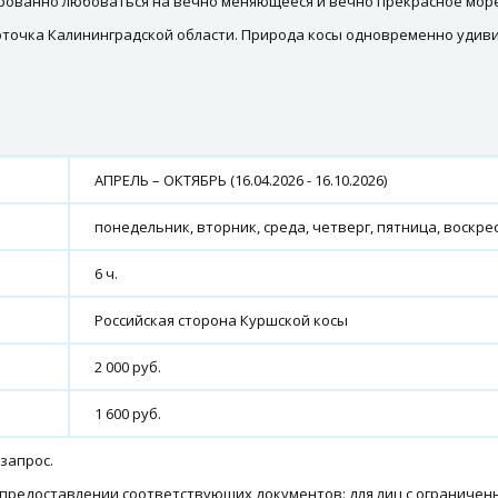
чарованно любоваться на вечно меняющееся и вечно прекрасное море
рточка Калининградской области. Природа косы одновременно удиви
АПРЕЛЬ – ОКТЯБРЬ (16.04.2026 - 16.10.2026)
понедельник, вторник, среда, четверг, пятница, воскр
6 ч.
Российская сторона Куршской косы
2 000 руб.
1 600 руб.
 запрос.
 предоставлении соответствующих документов: для лиц с ограничен