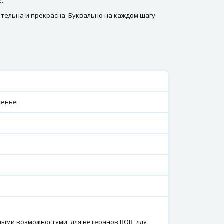
.
тельна и прекрасна. Буквально на каждом шагу
есенье
ными возможностями, для ветеранов ВОВ, для