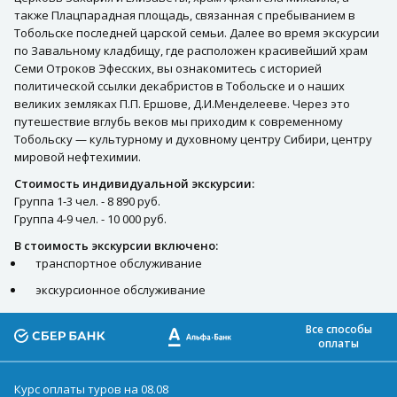
также Плацпарадная площадь, связанная с пребыванием в
Тобольске последней царской семьи. Далее во время экскурсии
по Завальному кладбищу, где расположен красивейший храм
Семи Отроков Эфесских, вы ознакомитесь с историей
политической ссылки декабристов в Тобольске и о наших
великих земляках П.П. Ершове, Д.И.Менделееве. Через это
путешествие вглубь веков мы приходим к современному
Тобольску — культурному и духовному центру Сибири, центру
мировой нефтехимии.
Стоимость индивидуальной экскурсии:
Группа 1-3 чел. - 8 890 руб.
Группа 4-9 чел. - 10 000 руб.
В стоимость экскурсии включено:
транспортное обслуживание
экскурсионное обслуживание
Все способы
оплаты
Курс оплаты туров на 08.08