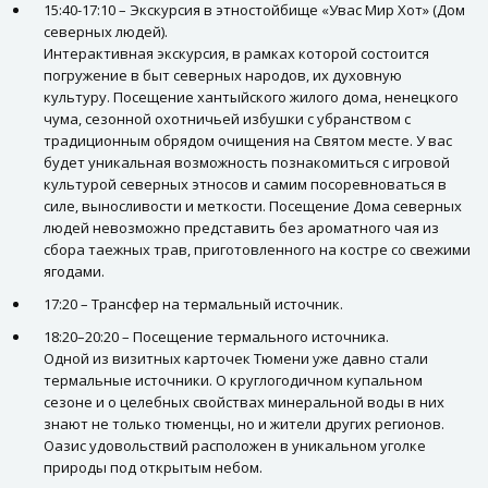
15:40-17:10 – Экскурсия в этностойбище «Увас Мир Хот» (Дом
северных людей).
Интерактивная экскурсия, в рамках которой состоится
погружение в быт северных народов, их духовную
культуру. Посещение хантыйского жилого дома, ненецкого
чума, сезонной охотничьей избушки с убранством с
традиционным обрядом очищения на Святом месте. У вас
будет уникальная возможность познакомиться с игровой
культурой северных этносов и самим посоревноваться в
силе, выносливости и меткости. Посещение Дома северных
людей невозможно представить без ароматного чая из
сбора таежных трав, приготовленного на костре со свежими
ягодами.
17:20 – Трансфер на термальный источник.
18:20–20:20 – Посещение термального источника.
Одной из визитных карточек Тюмени уже давно стали
термальные источники. О круглогодичном купальном
сезоне и о целебных свойствах минеральной воды в них
знают не только тюменцы, но и жители других регионов.
Оазис удовольствий расположен в уникальном уголке
природы под открытым небом.