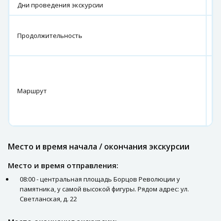
Дни проведения экскурсии
п
08
Продолжительность
-
20
г.
В
Х
Маршрут
р
по
С
Место и время начала / окончания экскурсии
Место и время отправления:
08:00 - центральная площадь Борцов Революции у
памятника, у самой высокой фигуры. Рядом адрес: ул.
Светланская, д. 22