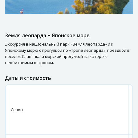
Земля леопарда + Японское море
Экскурсия в национальный парк «Земля леопарда» и к
Японскому морю с прогулкой по «тропе леопарда», поездкой в
поселок Славянка и морской прогулкой на катере к
необитаемым островам.
Даты и стоимость
с
0
и
Сезон
п
0
о
2