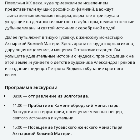
Поволжья XIX века, куда приезжали за исцелением
представители лучших российских фамилий. Вас ждут
таинственные меловые пещеры, вырытые в три яруса и
уходящие на десятки километров вглубь горы, величественные
дубы-великаны и святой источник с серебряной водой.
Далее путь лежит в тихую Гусевку, к женскому монастырю
Ахтырской Божией Матери. Здесь хранится чудотворная икона,
дарующая исцеление, и мощевик Оптинских старцев. Вы
услышите удивительные истории о чудесах, происходивших на
этой земле, и узнаете о детстве художника Александра Грекова
и создании шедевра Петрова-Водкина «Купание красного
коня».
Программа экскурсии
08:00 —
отправление из Волгограда.
11:00 —
Прибытие в Каменнобродский монастырь.
Экскурсия по территории, посещение меловых пещер,
святого источника и купальни.
15:00 —
Посещение Гусевского женского монастыря
Ахтырской Божией Матери.