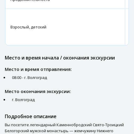
ч
о
3
Взрослый, детский
р
з
ч
Место и время начала / окончания экскурсии
Место и время отправления:
08:00 - г. Волгоград
Место окончания экскурсии:
г. Волгоград
Подробное описание
Вы посетите легендарный Каменнобродский Свято-Троицкий
Белогорский мужской монастырь — жемчужину Нижнего