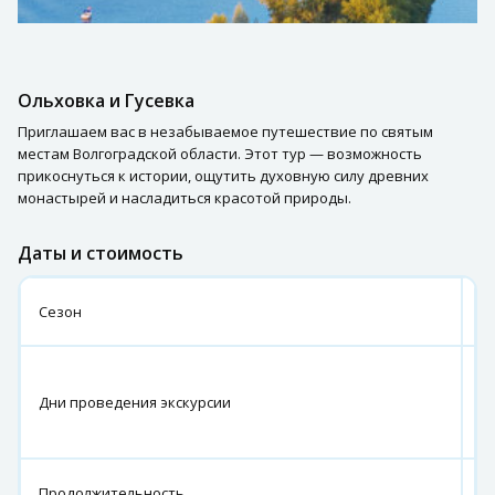
Ольховка и Гусевка
Приглашаем вас в незабываемое путешествие по святым
местам Волгоградской области. Этот тур — возможность
прикоснуться к истории, ощутить духовную силу древних
монастырей и насладиться красотой природы.
Даты и стоимость
Л
Сезон
2
1
20
Дни проведения экскурсии
18
1
1
Продолжительность