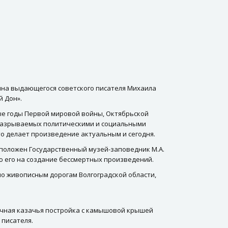
ина выдающегося советского писателя Михаила
й Дон».
ые годы Первой мировой войны, Октябрьской
, разрываемых политическими и социальными
то делает произведение актуальным и сегодня.
сположен Государственный музей-заповедник М.А.
ю его на создание бессмертных произведений.
по живописным дорогам Волгоградской области,
пичная казачья постройка с камышовой крышей
 писателя.