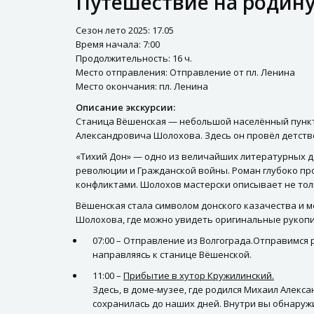
Путешествие на родину
Сезон лето 2025: 17.05
Время начала: 7:00
Продолжительность: 16 ч.
Место отправления: Отправление от пл. Ленина
Место окончания: пл. Ленина
Описание экскурсии:
Станица Вёшенская — небольшой населённый пункт 
Александровича Шолохова. Здесь он провёл детств
«Тихий Дон» — одно из величайших литературных д
революции и Гражданской войны. Роман глубоко пр
конфликтами. Шолохов мастерски описывает не толь
Вёшенская стала символом донского казачества и 
Шолохова, где можно увидеть оригинальные рукопи
07:00 – Отправление из Волгограда.Отправимся
направляясь к станице Вёшенской.
11:00 –
Прибытие в хутор Кружилинский.
Здесь, в доме-музее, где родился Михаил Алек
сохранилась до наших дней. Внутри вы обнаруж