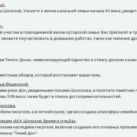
ых.
а Шолохов. Узнаете о жизни казачьей семьи начала XX века, увиди
».
в участие в повседневной жизни хуторской семьи. Вас пригласят в 
ы сможете поучаствовать в домашних работах, таких как пиление др
ам Тихого Дона», символизирующей единство и отвагу донских казак
местным обедом, который восстановит ваши силы.
ице Вёшенской.
ми реки Дон, увиденными глазами Шолохова, и посетите памятник г
вь XVIII века также будет в списке достопримечательностей.
олохова.
били писателя, и в летней кухне, где воссоздана атмосфера семейн
иции «М.А. Шолохов. Время и судьба».
ческим наследием писателя, включая создание его основных произв
омана "Тихий Дон".