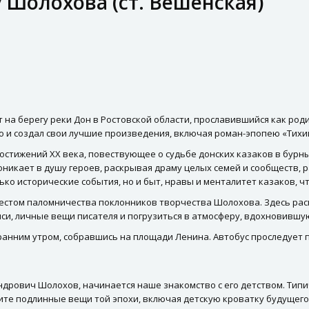
 Шолохова (ст. Вешенская)
на берегу реки Дон в Ростовской области, прославившийся как род
о и создал свои лучшие произведения, включая роман-эпопею «Тихи
остижений XX века, повествующее о судьбе донских казаков в бурн
оникает в душу героев, раскрывая драму целых семей и сообществ
ко исторические события, но и быт, нравы и менталитет казаков, ч
местом паломничества поклонников творчества Шолохова. Здесь ра
си, личные вещи писателя и погрузиться в атмосферу, вдохновившу
 ранним утром, собравшись на площади Ленина. Автобус проследует 
сандрович Шолохов, начинается наше знакомство с его детством. Ти
ите подлинные вещи той эпохи, включая детскую кроватку будущего