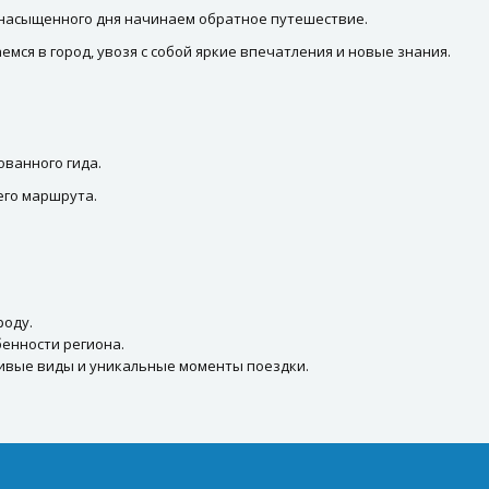
е насыщенного дня начинаем обратное путешествие.
емся в город, увозя с собой яркие впечатления и новые знания.
ванного гида.
его маршрута.
роду.
бенности региона.
сивые виды и уникальные моменты поездки.