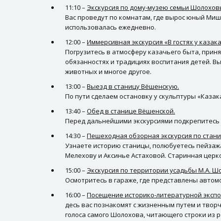
11:10 –
Экскурсия по дому-музею семьи Шолохов
Вас проведут по комнатам, где вырос юный Миш
использовалась ежедневно.
12:00 –
Иммерсивная экскурсия «В гостях у казака
Погрузитесь в атмосферу казачьего быта, приня
обязанностях и традициях воспитания детей. В
животных и многое другое.
13:00 –
Выезд в станицу Вёшенскую.
По пути сделаем остановку у скульптуры «Казак
13:40 –
Обед в станице Вёшенской.
Перед дальнейшими экскурсиями подкрепитесь 
14:30 –
Пешеходная обзорная экскурсия по стан
Узнаете историю станицы, полюбуетесь пейзажа
Мелехову и Аксинье Астаховой. Старинная церко
15:00 –
Экскурсия по территории усадьбы М.А. Ш
Осмотритесь в гараже, где представлены автомо
16:00 –
Посещение историко-литературной экспоз
десь вас познакомят с жизненным путем и твор
голоса самого Шолохова, читающего строки из р