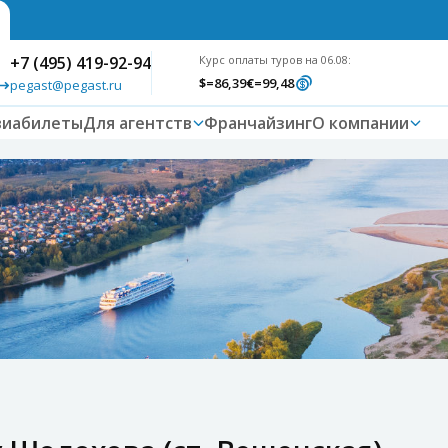
+7 (495) 419-92-94
Курс оплаты туров на 06.08:
$
=86,39
€
=99,48
pegast@pegast.ru
виабилеты
Для агентств
Франчайзинг
О компании