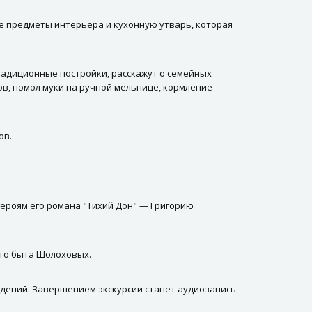
те предметы интерьера и кухонную утварь, которая
традиционные постройки, расскажут о семейных
ов, помол муки на ручной мельнице, кормление
ов.
ероям его романа "Тихий Дон" — Григорию
ого быта Шолоховых.
едений. Завершением экскурсии станет аудиозапись