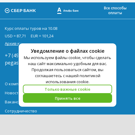
Все способы
оплаты
Курс оплаты туров на 10.08
USD = 87,71
EUR = 101,24
Архив курсов
Уведомление о файлах cookie
+7 (495) 419-92-94
Мы используем файлы cookie, чтобы сделать
pegast@pegast.ru
наш сайт максимально удобным для вас.
Продолжая пользоваться сайтом, вы
соглашаетесь с нашей политикой
использования cookie.
О компании
Только важные cookie
Новости
Принять все
Вакансии
Сотрудничество
Контактная информация
Туры