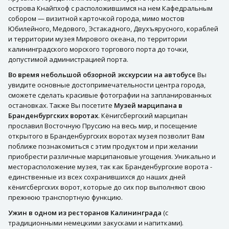
острова Кнайпхоф с расположившимся на нем Кафедральным
собором — визитной карточкой города, мимо мостов
Юбилейного, Медового, Эстакадного, Двухъярусного, кораблей
и территории музея Мирового океана, по территории
калининградского морского торгового порта до точки,
допустимой администрацией порта.
Во время небольшой обзорной экскурсии на автобусе
Вы
увидите основные достопримечательности центра города,
сможете сделать красивые фотографии на запланированных
остановках. Также Вы посетите
Музей марципана в
Бранденбургских воротах
. Кёнигсбергский марципан
прославил Восточную Пруссию на весь мир, и посещение
открытого в Бранденбургских воротах музея позволит Вам
поближе познакомиться с этим продуктом и при желании
приобрести различные марципановые угощения. Уникально и
месторасположение музея, так как Бранденбургские ворота -
единственные из всех сохранившихся до наших дней
кёнигсбергских ворот, которые до сих пор выполняют свою
прежнюю транспортную функцию.
Ужин в одном из ресторанов Калининграда
(с
традиционными немецкими закусками и напитками).