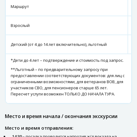
г
Маршрут
К
3
Взрослый
р
3
Детский (от 4 до 14 лет включительно), льготный
р
*Дети до 4 лет – подтверждение и стоимость под запрос.
**Льготный – по предварительному запросу при
предоставлении соответствующих документов: для лиц с
ограниченными возможностями, для ветеранов ВОВ, для
участников СВО, для пенсионеров старше 65 лет.
Пересчет услуги возможен ТОЛЬКО ДО НАЧАЛА ТУРА.
Место и время начала / окончания экскурсии
Место и время отправления:
14:30
– посадка проводится напротив ж/д вокзала на