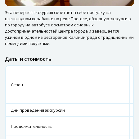
Эта вечерняя экскурсия сочетает в себе прогулку на
всепогодном кораблике по реке Преголе, обзорную экскурсию
по городу на автобусе с осмотром основных
достопримечательностей центра города и завершается
ужином в одном из ресторанов Калининграда с традиционными
немецкими закусками.
Даты и стоимость
А
–
Сезон
О
(0
31
Дни проведения экскурсии
ч
7
Продолжительность
ч