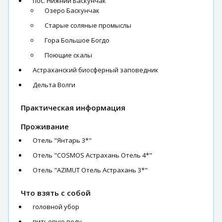
пос. Нижний Баскунчак
Озеро Баскунчак
Старые соляные промыслы
Гора Большое Богдо
Поющие скалы
Астраханский биосферный заповедник
Дельта Волги
Практическая информация
Проживание
Отель "Янтарь 3*"
Отель "COSMOS Астрахань Отель 4*"
Отель "AZIMUT Отель Астрахань 3*"
Что взять с собой
головной убор
питьевую воду