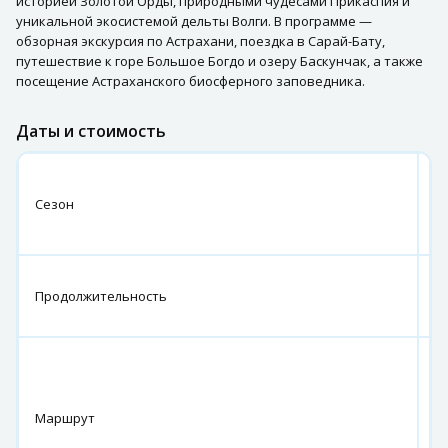
историей Золотой Орды, природными чудесами Прикаспия и
уникальной экосистемой дельты Волги. В программе —
обзорная экскурсия по Астрахани, поездка в Сарай-Бату,
путешествие к горе Большое Богдо и озеру Баскунчак, а также
посещение Астраханского биосферного заповедника.
Даты и стоимость
а
м
Сезон
с
2
4
Продолжительность
д
н
г.
А
с.
Маршрут
С
по