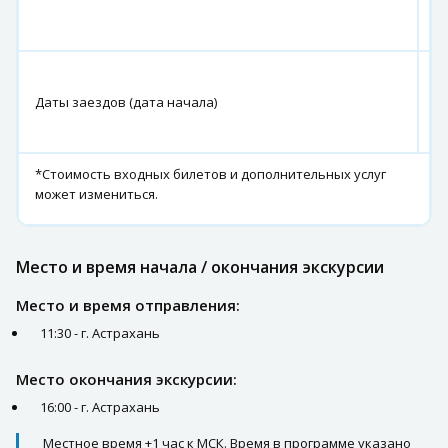
Н
Б
30
08
Даты заездов (дата начала)
03
17
*Стоимость входных билетов и дополнительных услуг
может измениться.
Место и время начала / окончания экскурсии
Место и время отправления:
11:30 - г. Астрахань
Место окончания экскурсии:
16:00 - г. Астрахань
Местное время +1 час к МСК. Время в программе указано