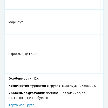
н
г.
К
Маршрут
г.
Д
1
0
ру
Взрослый, детский
че
п
д
р
Особенности:
12+.
Количество туристов в группе:
максимум 12 человек.
Уровень подготовки:
специальная физическая
подготовка не требуется.
Карта маршрута