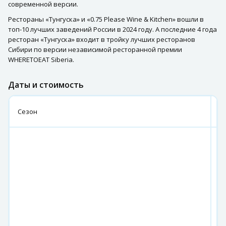
современной версии.
Рестораны «Тунгуска» и «0.75 Please Wine & Kitchen» вошли в
топ-10 лучших заведений России в 2024 году. А последние 4 года
ресторан «Тунгуска» входит в тройку лучших ресторанов
Сибири по версии независимой ресторанной премии
WHERETOEAT Siberia.
Даты и стоимость
к
Сезон
г
05
–
09
06
–
10
08
–
12