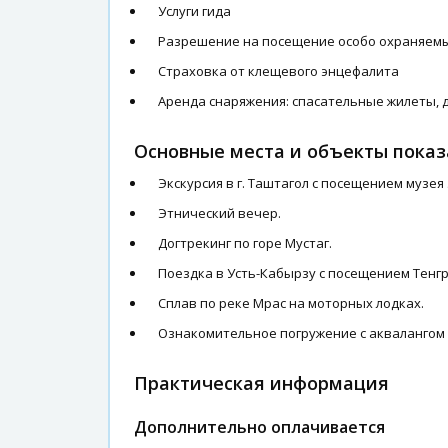
Услуги гида
Разрешение на посещение особо охраняем
Страховка от клещевого энцефалита
Аренда снаряжения: спасательные жилеты,
Основные места и объекты показ
Экскурсия в г. Таштагол с посещением музе
Этнический вечер.
Догтрекинг по горе Мустаг.
Поездка в Усть-Кабырзу с посещением Тенг
Сплав по реке Мрас на моторных лодках.
Ознакомительное погружение с аквалангом 
Практическая информация
Дополнительно оплачивается