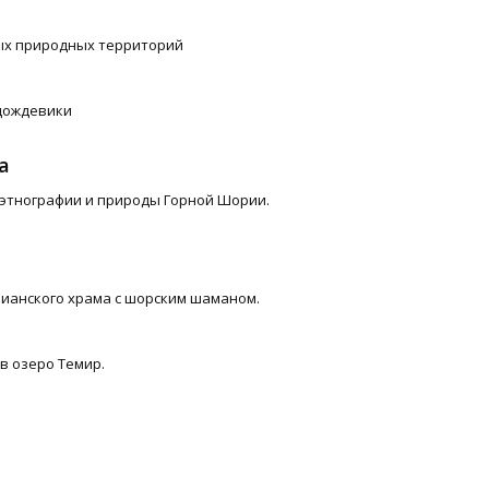
ых природных территорий
 дождевики
а
я этнографии и природы Горной Шории.
рианского храма с шорским шаманом.
в озеро Темир.