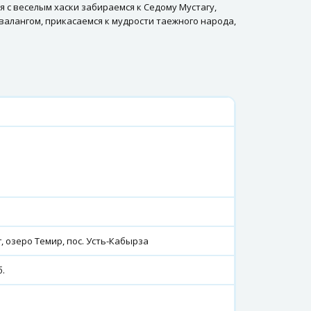
я с веселым хаски забираемся к Седому Мустагу,
валангом, прикасаемся к мудрости таежного народа,
г, озеро Темир, пос. Усть-Кабырза
б.