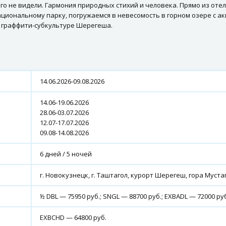
о не видели. Гармония природных стихий и человека. Прямо из отел
иональному парку, погружаемся в невесомость в горном озере с ак
 граффити-субкультуре Шерегеша.
14.06.2026-09.08.2026
14.06-19.06.2026
28.06-03.07.2026
12.07-17.07.2026
09.08-14.08.2026
6 дней / 5 ночей
г. Новокузнецк, г. Таштагол, курорт Шерегеш, гора Муста
½ DBL — 75950 руб.; SNGL — 88700 руб.; EXBADL — 72000 ру
EXBCHD — 64800 руб.