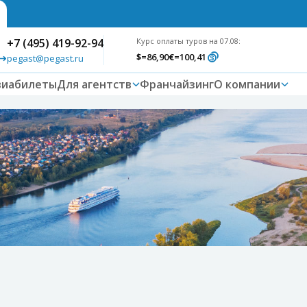
+7 (495) 419-92-94
Курс оплаты туров на 07.08:
$
=86,90
€
=100,41
pegast@pegast.ru
виабилеты
Для агентств
Франчайзинг
О компании