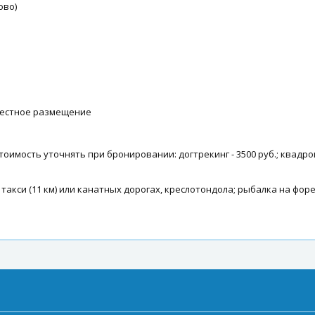
ово)
местное размещение
оимость уточнять при бронировании: догтрекинг - 3500 руб.; квадроцик
такси (11 км) или канатных дорогах, креслотондола; рыбалка на форе