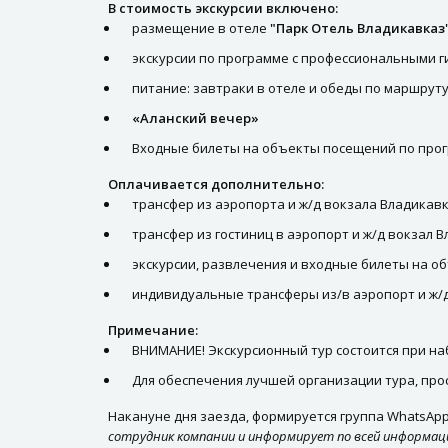
В стоимость экскурсии включено:
размещение в отеле
"Парк Отель Владикавказ"
экскурсии по программе с профессиональными 
питание: завтраки в отеле и обеды по маршруту
«Аланский вечер»
Входные билеты на объекты посещений по прог
Оплачивается дополнительно:
трансфер из аэропорта и ж/д вокзала Владикавк
трансфер из гостиниц в аэропорт и ж/д вокзал 
экскурсии, развлечения и входные билеты на о
индивидуальные трансферы из/в аэропорт и ж/
Примечание:
ВНИМАНИЕ! Экскурсионный тур состоится при наб
Для обеспечения лучшей организации тура, про
Накануне дня заезда, формируется группа WhatsAp
сотрудник компании и информирует по всей информа