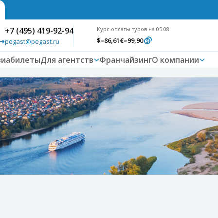
+7 (495) 419-92-94
Курс оплаты туров на 05.08:
$
=86,61
€
=99,90
pegast@pegast.ru
виабилеты
Для агентств
Франчайзинг
О компании