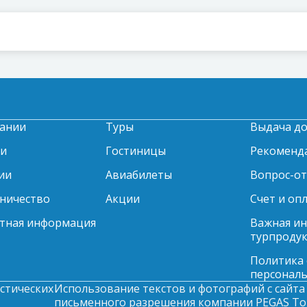
ании
Туры
Выдача д
ти
Гостиницы
Рекоменд
ии
Авиабилеты
Вопрос-о
ничество
Акции
Счет и оп
тная информация
Важная и
турпродук
Политика
персонал
стических
Использование текстов и фотографий с сайта 
письменного разрешения компании PEGAS Tour