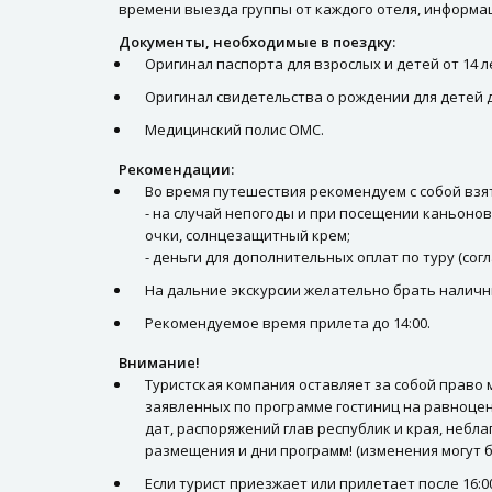
времени выезда группы от каждого отеля, информац
Документы, необходимые в поездку:
Оригинал паспорта для взрослых и детей от 14 л
Оригинал свидетельства о рождении для детей д
Медицинский полис ОМС.
Рекомендации:
Во время путешествия рекомендуем с собой взя
- на случай непогоды и при посещении каньонов
очки, солнцезащитный крем;
- деньги для дополнительных оплат по туру (сог
На дальние экскурсии желательно брать наличн
Рекомендуемое время прилета до 14:00.
Внимание!
Туристская компания оставляет за собой право
заявленных по программе гостиниц на равноцен
дат, распоряжений глав республик и края, небл
размещения и дни программ! (изменения могут б
Если турист приезжает или прилетает после 16:0