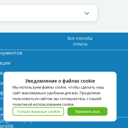
Все способы
оплаты
окументов
ации
твет
Уведомление о файлах cookie
лата
Мы используем файлы cookie, чтобы сделать наш
нформация по
сайт максимально удобным для вас. Продолжая
ту
пользоваться сайтом, вы соглашаетесь с нашей
политикой использования cookie.
 обработки
Только важные cookie
Принять все
ьных данных
pegast.ru допускается только с
istik.