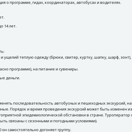
ия о программе, гидах, координаторах, автобусах и водителях.
ет.
о 14 лет.
ть:
 и ущелий теплую одежду (брюки, свитер, куртку, шапку, шарф, зонт
ласно программе), на питание и сувениры.
ые деньги.
 менять последовательность автобусных и пешеходных экскурсий, н
ные. Порядок и время проведения экскурсий может быть изменен из
агоприятной эпидемиологической обстановки в стране. Туроператор 
ыть связаны с сезонными и погодными условиями).
0 он самостоятельно догоняет группу.