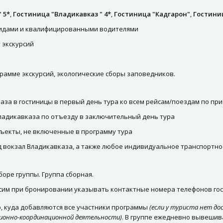
 5*
,
Гостиница "Владикавказ " 4*
,
Гостиница "Кадгарон"
,
Гостини
гидами и квалифицированными водителями
 экскурсий
рамме экскурсий, экологические сборы заповедников.
аза в гостиницы в первый день тура ко всем рейсам/поездам по при
Владикавказа по отъезду в заключительный день тура
бъекты, не включенные в программу тура
д вокзал Владикавказа, а также любое индивидуальное транспортн
оре группы. Группа сборная.
сим при бронировании указывать контактные номера телефонов гос
p, куда добавляются все участники программы
(если у туриста нет до
ционно-координационной деятельности)
. В группе ежедневно вывешив