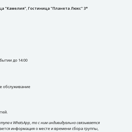
ца "Камелия"
,
Гостиница "Планета Люкс" 3*
бытии до 14:00
ое обслуживание
тей.
ступа к WhatsApp, то с ним индивидуально связывается
ается информация о месте и времени сбора группы,