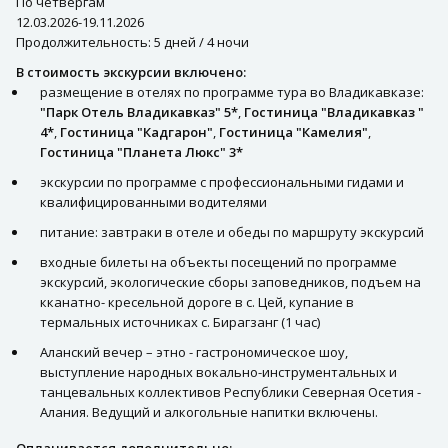
По четвергам
12.03.2026-19.11.2026
Продолжительность: 5 дней / 4 ночи
В стоимость экскурсии включено:
размещение в отелях по программе тура во Владикавказе:
"Парк Отель Владикавказ" 5*
,
Гостиница "Владикавказ "
4*
,
Гостиница "Кадгарон"
,
Гостиница "Камелия"
,
Гостиница "Планета Люкс" 3*
экскурсии по программе с профессиональными гидами и
квалифицированными водителями
питание: завтраки в отеле и обеды по маршруту экскурсий
входные билеты на объекты посещений по программе
экскурсий, экологические сборы заповедников, подъем на
кканатно- кресельной дороге в с. Цей, купание в
термальных источниках с. Бирагзанг (1 час)
Аланский вечер – этно - гастрономическое шоу,
выступление народных вокально-инструментальных и
танцевальных коллективов Республики Северная Осетия -
Алания. Ведущий и алкогольные напитки включены.
Оплачивается дополнительно: