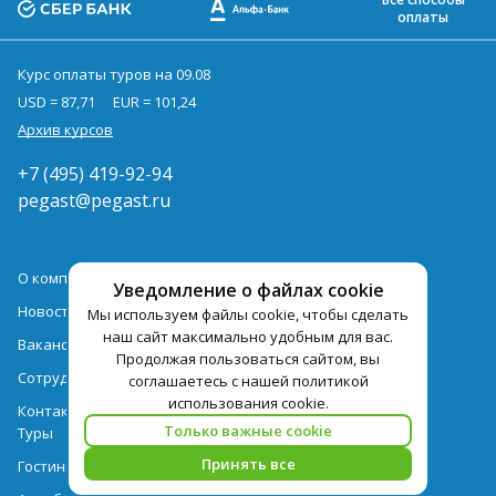
оплаты
Курс оплаты туров на 09.08
USD = 87,71
EUR = 101,24
Архив курсов
+7 (495) 419-92-94
pegast@pegast.ru
О компании
Уведомление о файлах cookie
Новости
Мы используем файлы cookie, чтобы сделать
наш сайт максимально удобным для вас.
Вакансии
Продолжая пользоваться сайтом, вы
Сотрудничество
соглашаетесь с нашей политикой
использования cookie.
Контактная информация
Только важные cookie
Туры
Принять все
Гостиницы