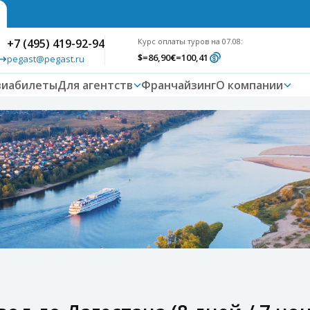
+7 (495) 419-92-94
Курс оплаты туров на 07.08:
$
=86,90
€
=100,41
pegast@pegast.ru
виабилеты
Для агентств
Франчайзинг
О компании