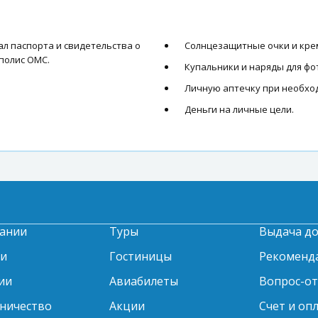
л паспорта и свидетельства о
Солнцезащитные очки и кре
 полис ОМС.
Купальники и наряды для фо
.
Личную аптечку при необхо
Деньги на личные цели.
ании
Туры
Выдача д
ти
Гостиницы
Рекоменд
ии
Авиабилеты
Вопрос-о
ничество
Акции
Счет и оп