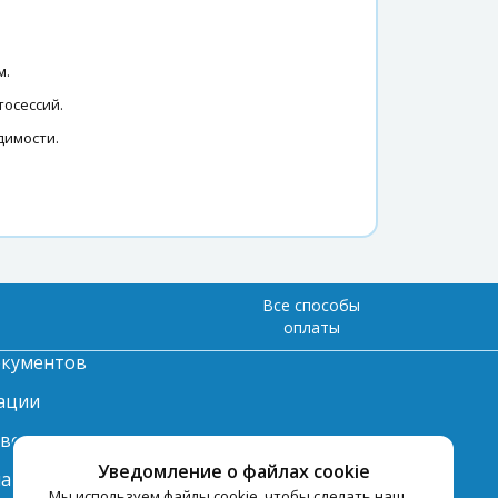
м.
тосессий.
димости.
Все способы
оплаты
окументов
ации
твет
Уведомление о файлах cookie
лата
Мы используем файлы cookie, чтобы сделать наш