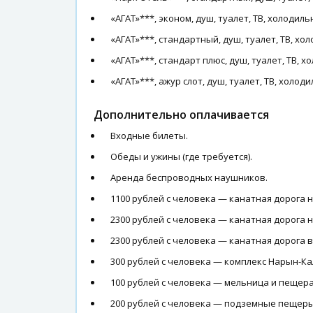
«АГАТ»***, эконом, душ, туалет, ТВ, холодиль
«АГАТ»***, стандартный, душ, туалет, ТВ, хо
«АГАТ»***, стандарт плюс, душ, туалет, ТВ, х
«АГАТ»***, ажур слот, душ, туалет, ТВ, холод
Дополнительно оплачивается
Входные билеты.
Обеды и ужины (где требуется).
Аренда беспроводных наушников.
1100 рублей с человека — канатная дорога на
2300 рублей с человека — канатная дорога на
2300 рублей с человека — канатная дорога 
300 рублей с человека — комплекс Нарын-Ка
100 рублей с человека — мельница и пещера
200 рублей с человека — подземные пещеры