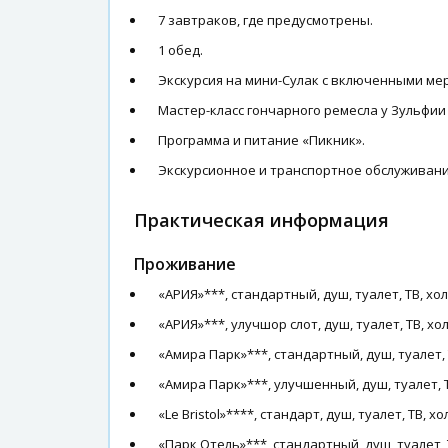
7 завтраков, где предусмотрены.
1 обед.
Экскурсия на мини-Сулак с включенными ме
Мастер-класс гончарного ремесла у Зульфии
Программа и питание «Пикник».
Экскурсионное и транспортное обслуживани
Практическая информация
Проживание
«АРИЯ»***, стандартный, душ, туалет, ТВ, хо
«АРИЯ»***, улучшор слот, душ, туалет, ТВ, х
«Амира Парк»***, стандартный, душ, туалет, 
«Амира Парк»***, улучшенный, душ, туалет, 
«Le Bristol»****, стандарт, душ, туалет, ТВ,
«Парк Отель»***, стандартный, душ, туалет, 