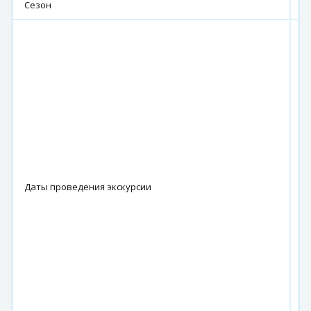
Сезон
2
и
21
26
и
05
10
19
24
ав
02
07
Даты проведения экскурсии
16
21
с
06
11
20
25
о
04