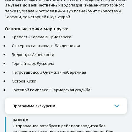
и музеев до величественных водопадов, знаменитого горного
парка Рускеала и острова Кижи. Тур познакомит с красотами
Карелии, её историей и культурой.
Основные точки маршрута:
Крепость Корела в Приозерске
Лютеранская кирха, г. Лахденпохья
Водопады Ахвенкоски
Горный парк Рускеала
Петрозаводск и Онежская набережная
Остров Кижи
Гостевой комплекс "Фермерская усадьба"
Программа экскурсии:
ВАЖНО!
Отправление автобуса в рейс производится без
задержки в указанное в смс-оповещении время. При