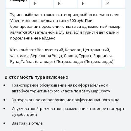
р.
р.
р.
р.
Турист выбирает только категорию, выбор отеля за нами.
У пенсионеров скидка на сингл 500 руб. При
бронировании подселения оплата за одноместный номер
является обязательной в случае, если турист едет один и
подселение не найдено.
Кат. комфорт: Вознесенский, Караван, Центральный,
Флотилия, Березовая Роща, Ладога, Турист, Заречная,
Руна, Тайвас (стандарт), Петрозаводск (Петрозаводск)
В стоимость тура включено
Транспортное обслуживание на комфортабельном
автобусе туристического класса по всему маршруту
Экскурсионное сопровождение профессионального гида
Двухместное/трехместное размещение в номере стандарт
с удобствами
Завтрак в отеле