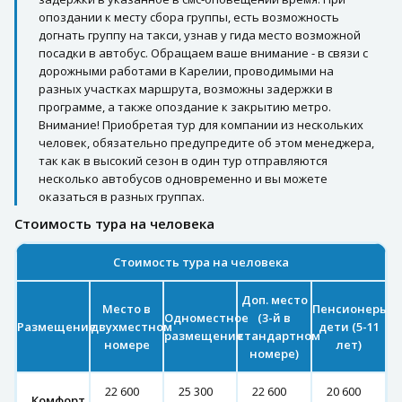
опоздании к месту сбора группы, есть возможность
догнать группу на такси, узнав у гида место возможной
посадки в автобус. Обращаем ваше внимание - в связи с
дорожными работами в Карелии, проводимыми на
разных участках маршрута, возможны задержки в
программе, а также опоздание к закрытию метро.
Внимание! Приобретая тур для компании из нескольких
человек, обязательно предупредите об этом менеджера,
так как в высокий сезон в один тур отправляются
несколько автобусов одновременно и вы можете
оказаться в разных группах.
Стоимость тура на человека
Стоимость тура на человека
Доп. место
Место в
Пенсионеры/
Одноместное
(3-й в
Размещение
двухместном
дети (5-11
размещение
стандартном
номере
лет)
номере)
22 600
25 300
22 600
20 600
Комфорт