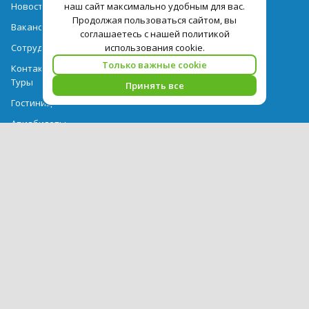
Новости
наш сайт максимально удобным для вас.
Продолжая пользоваться сайтом, вы
Вакансии
соглашаетесь с нашей политикой
Сотрудничество
использования cookie.
Только важные cookie
Контактная информация
Туры
Принять все
Гостиницы
Авиабилеты
Акции
Выдача документов
Рекомендации
Вопрос-ответ
Счет и оплата
Важная информация по турпродукту
Политика обработки персональных данных
PEGAS Touristik — ведущий оператор туристических услуг в РФ и