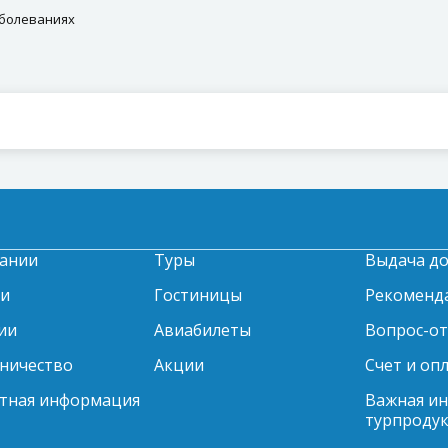
аболеваниях
ании
Туры
Выдача д
ти
Гостиницы
Рекоменд
ии
Авиабилеты
Вопрос-о
ничество
Акции
Счет и оп
тная информация
Важная и
турпродук