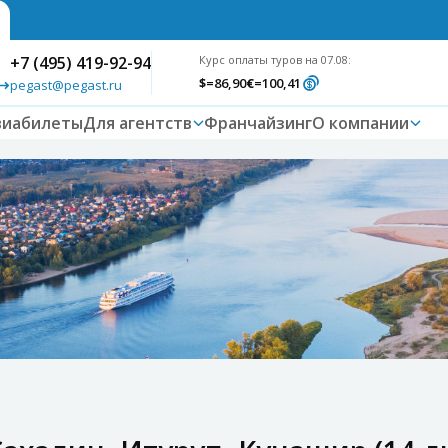
+7 (495) 419-92-94
Курс оплаты туров на 07.08:
$
=86,90
€
=100,41
pegast@pegast.ru
виабилеты
Для агентств
Франчайзинг
О компании