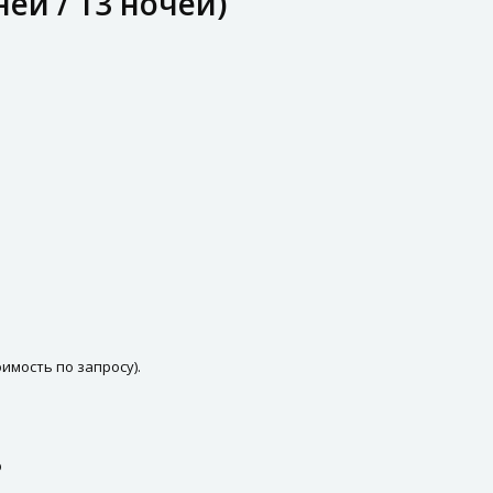
ей / 13 ночей)
имость по запросу).
р