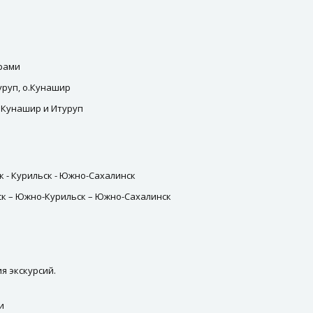
рами
уруп, о.Кунашир
 Кунашир и Итуруп
 - Курильск - Южно-Сахалинск
к – Южно-Курильск – Южно-Сахалинск
я экскурсий.
и