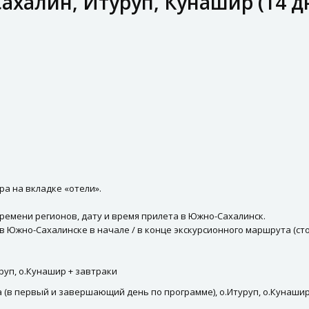
Сахалин, Итуруп, Кунашир (14 дн
ра на вкладке «отели».
ремени регионов, дату и время прилета в Южно-Сахалинск.
Южно-Сахалинске в начале / в конце экскурсионного маршрута (сто
руп, о.Кунашир + завтраки
(в первый и завершающий день по программе), о.Итуруп, о.Кунаши