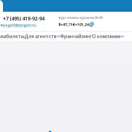
+7 (495) 419-92-94
Курс оплаты туров на 08.08:
$
=87,71
€
=101,24
pegast@pegast.ru
виабилеты
Для агентств
Франчайзинг
О компании