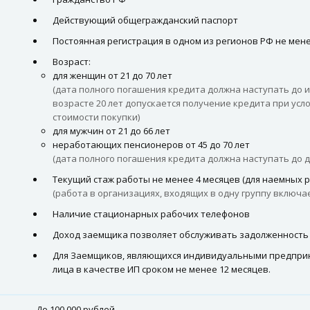
Действующий общегражданский паспорт
Постоянная регистрация в одном из регионов РФ не мене
Возраст:
для женщин от 21 до 70 лет
(дата полного погашения кредита должна наступать до 
возрасте 20 лет допускается получение кредита при усл
стоимости покупки)
для мужчин от 21 до 66 лет
неработающих пенсионеров от 45 до 70 лет
(дата полного погашения кредита должна наступать до д
Текущий стаж работы не менее 4 месяцев (для наемных р
(работа в организациях, входящих в одну группу включае
Наличие стационарных рабочих телефонов
Доход заемщика позволяет обслуживать задолженность
Для Заемщиков, являющихся индивидуальными предприн
лица в качестве ИП сроком не менее 12 месяцев.
До 100 000 рублей