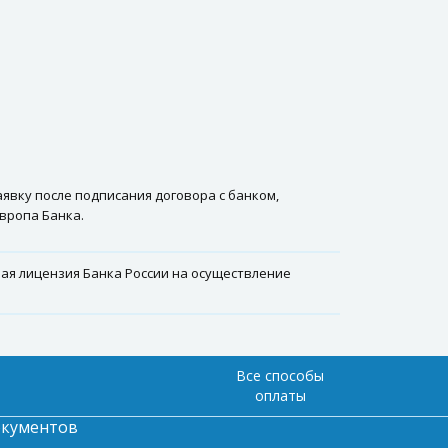
аявку после подписания договора с банком,
вропа Банка.
ая лицензия Банка России на осуществление
Все способы
оплаты
окументов